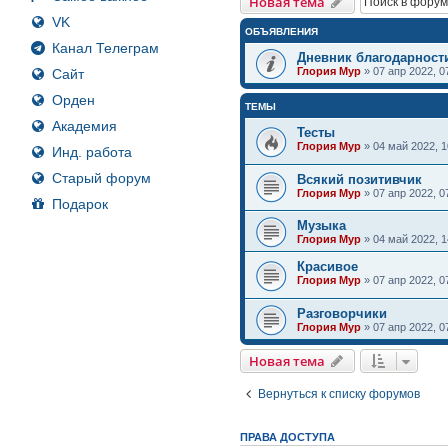
Новая тема
VK
ОБЪЯВЛЕНИЯ
Канал Телеграм
Дневник благодарност
Глория Мур
»
07 апр 2022, 0
Сайт
Орден
ТЕМЫ
Академия
Тесты
Глория Мур
»
04 май 2022, 1
Инд. работа
Старый форум
Всякий позитивчик
Глория Мур
»
07 апр 2022, 0
Подарок
Музыка
Глория Мур
»
04 май 2022, 1
Красивое
Глория Мур
»
07 апр 2022, 0
Разговорчики
Глория Мур
»
07 апр 2022, 0
Новая тема
Вернуться к списку форумов
ПРАВА ДОСТУПА