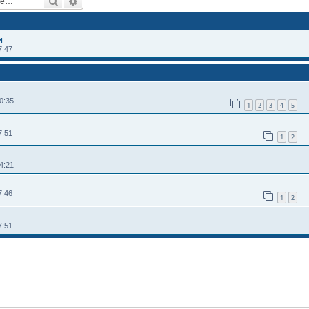
Поиск
Расширенный поиск
и
7:47
0:35
1
2
3
4
5
7:51
1
2
4:21
7:46
1
2
7:51