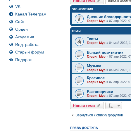
Новая тема
VK
ОБЪЯВЛЕНИЯ
Канал Телеграм
Дневник благодарност
Глория Мур
»
07 апр 2022, 0
Сайт
Орден
ТЕМЫ
Академия
Тесты
Глория Мур
»
04 май 2022, 1
Инд. работа
Старый форум
Всякий позитивчик
Глория Мур
»
07 апр 2022, 0
Подарок
Музыка
Глория Мур
»
04 май 2022, 1
Красивое
Глория Мур
»
07 апр 2022, 0
Разговорчики
Глория Мур
»
07 апр 2022, 0
Новая тема
Вернуться к списку форумов
ПРАВА ДОСТУПА