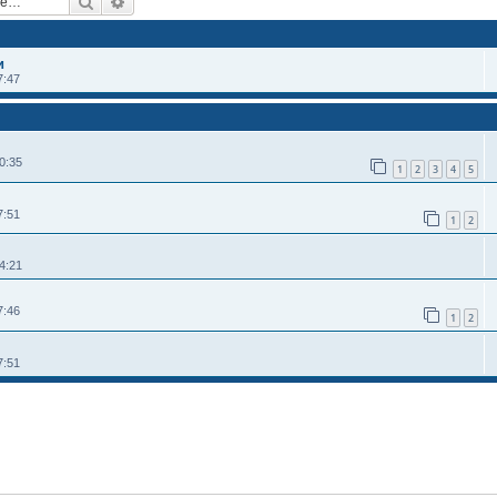
Поиск
Расширенный поиск
и
7:47
0:35
1
2
3
4
5
7:51
1
2
4:21
7:46
1
2
7:51