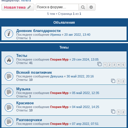
Модератор:
Хельга
Поиск
Расширенный пои
Новая тема
5 тем • Страница
1
из
1
Объявления
Дневник благодарности
Последнее сообщение
Иринка
«
20 авг 2022, 13:40
Ответы:
1
Темы
Тесты
Последнее сообщение
Глория Мур
«
29 сен 2024, 13:05
Ответы:
41
1
2
3
4
5
Всякий позитивчик
Последнее сообщение
Девушка
«
30 май 2022, 20:16
Ответы:
10
1
2
Музыка
Последнее сообщение
Глория Мур
«
05 май 2022, 12:35
Ответы:
3
Красивое
Последнее сообщение
Глория Мур
«
04 май 2022, 14:25
Ответы:
10
1
2
Разговорчики
Последнее сообщение
Глория Мур
«
07 апр 2022, 07:51