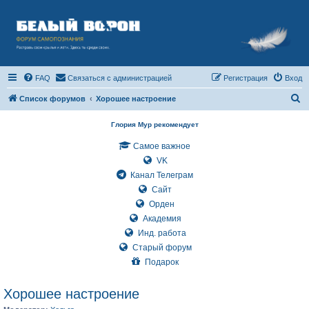
FAQ
Связаться с администрацией
Регистрация
Вход
П
Список форумов
Хорошее настроение
о
Глория Мур рекомендует
и
Самое важное
с
VK
к
Канал Телеграм
Сайт
Орден
Академия
Инд. работа
Старый форум
Подарок
Хорошее настроение