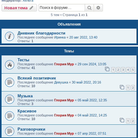
Модератор:
Хельга
Поиск
Расширенный пои
Новая тема
5 тем • Страница
1
из
1
Объявления
Дневник благодарности
Последнее сообщение
Иринка
«
20 авг 2022, 13:40
Ответы:
1
Темы
Тесты
Последнее сообщение
Глория Мур
«
29 сен 2024, 13:05
Ответы:
41
1
2
3
4
5
Всякий позитивчик
Последнее сообщение
Девушка
«
30 май 2022, 20:16
Ответы:
10
1
2
Музыка
Последнее сообщение
Глория Мур
«
05 май 2022, 12:35
Ответы:
3
Красивое
Последнее сообщение
Глория Мур
«
04 май 2022, 14:25
Ответы:
10
1
2
Разговорчики
Последнее сообщение
Глория Мур
«
07 апр 2022, 07:51