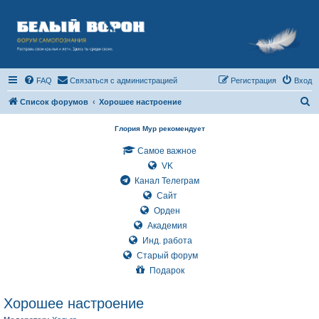
FAQ
Связаться с администрацией
Регистрация
Вход
П
Список форумов
Хорошее настроение
о
Глория Мур рекомендует
и
Самое важное
с
VK
к
Канал Телеграм
Сайт
Орден
Академия
Инд. работа
Старый форум
Подарок
Хорошее настроение