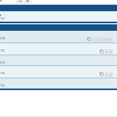
Поиск
Расширенный поиск
и
7:47
0:35
1
2
3
4
5
7:51
1
2
4:21
7:46
1
2
7:51