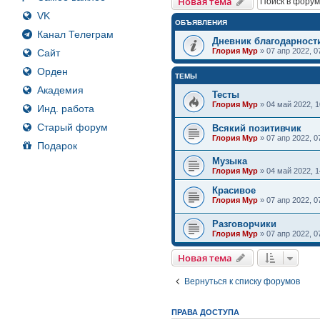
Новая тема
VK
ОБЪЯВЛЕНИЯ
Канал Телеграм
Дневник благодарност
Глория Мур
»
07 апр 2022, 0
Сайт
Орден
ТЕМЫ
Академия
Тесты
Глория Мур
»
04 май 2022, 1
Инд. работа
Старый форум
Всякий позитивчик
Глория Мур
»
07 апр 2022, 0
Подарок
Музыка
Глория Мур
»
04 май 2022, 1
Красивое
Глория Мур
»
07 апр 2022, 0
Разговорчики
Глория Мур
»
07 апр 2022, 0
Новая тема
Вернуться к списку форумов
ПРАВА ДОСТУПА