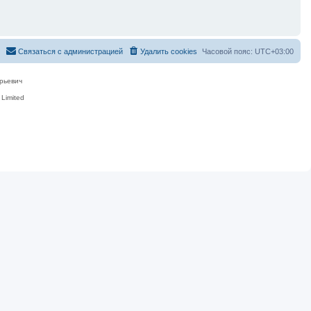
Связаться с администрацией
Удалить cookies
Часовой пояс:
UTC+03:00
рьевич
Limited