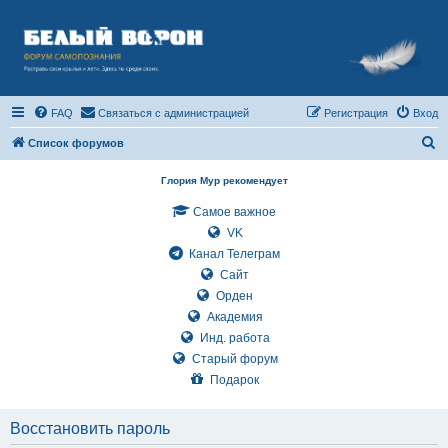
FAQ
Связаться с администрацией
Регистрация
Вход
П
Список форумов
о
Глория Мур рекомендует
и
Самое важное
с
VK
к
Канал Телеграм
Сайт
Орден
Академия
Инд. работа
Старый форум
Подарок
Восстановить пароль