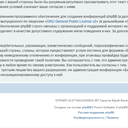
нако с вашей стороны было бы разумным регулярно просматривать этот текст
ения условий означает ваше согласие с ними.
лением программного обеспечения для создания конференций phpBB (в дал
, выпущенного по лицензии «
GNU General Public License v2
» (в дальнейшем «
беспечения phpBB строго связаны с организацией и поддержкой интернет-конф
деляет в качестве допустимого содержания и/или поведения в них. За допо
корбительных, угрожающих, клеветнических сообщений, порнографических с
ашей страны, страны, которая предоставляет услуги хостинга для форумов 
му немедленному отключению от конференции, при этом ваш провайдер будет 
жности проведения такой политики. Вы соглашаетесь с тем, что администр
у в любое время по своему усмотрению. Как пользователь вы согласны с тем,
 третьим лицам без вашего разрешения, ни администрация конференции «Бел
к несанкционированному доступу к ней.
ОГРНИП 313774622400623 ИП Тарасов Юрий Вале
Создано на основе
phpBB
® Forum Software © phpBB 
Русская поддержка phpBB
Конфиденциальность
|
Правила