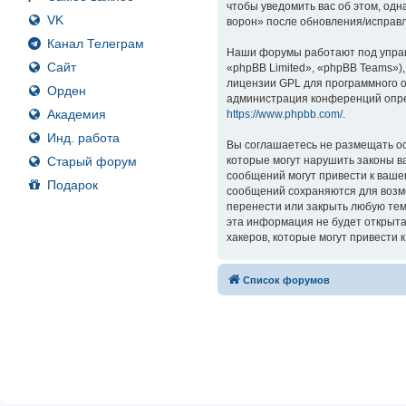
чтобы уведомить вас об этом, од
VK
ворон» после обновления/исправл
Канал Телеграм
Наши форумы работают под управ
Сайт
«phpBB Limited», «phpBB Teams»)
лицензии GPL для программного о
Орден
администрация конференций опре
Академия
https://www.phpbb.com/
.
Инд. работа
Вы соглашаетесь не размещать ос
Старый форум
которые могут нарушить законы в
сообщений могут привести к ваше
Подарок
сообщений сохраняются для возмо
перенести или закрыть любую тем
эта информация не будет открыта
хакеров, которые могут привести 
Список форумов