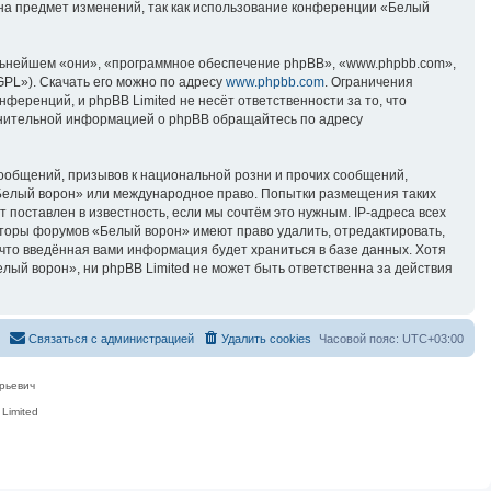
 на предмет изменений, так как использование конференции «Белый
ьнейшем «они», «программное обеспечение phpBB», «www.phpbb.com»,
GPL»). Скачать его можно по адресу
www.phpbb.com
. Ограничения
еренций, и phpBB Limited не несёт ответственности за то, что
лнительной информацией о phpBB обращайтесь по адресу
ообщений, призывов к национальной розни и прочих сообщений,
«Белый ворон» или международное право. Попытки размещения таких
поставлен в известность, если мы сочтём это нужным. IP-адреса всех
аторы форумов «Белый ворон» имеют право удалить, отредактировать,
 что введённая вами информация будет храниться в базе данных. Хотя
ый ворон», ни phpBB Limited не может быть ответственна за действия
Связаться с администрацией
Удалить cookies
Часовой пояс:
UTC+03:00
рьевич
Limited