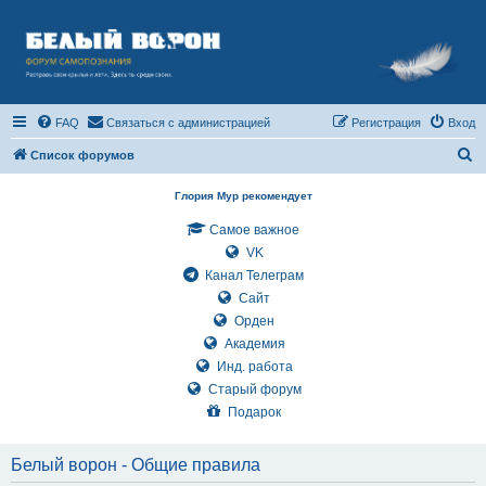
FAQ
Связаться с администрацией
Регистрация
Вход
П
Список форумов
о
Глория Мур рекомендует
и
Самое важное
с
VK
к
Канал Телеграм
Сайт
Орден
Академия
Инд. работа
Старый форум
Подарок
Белый ворон - Общие правила