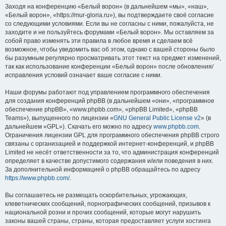
Заходя на конференцию «Белый ворон» (в дальнейшем «мы», «наш»,
«Белый ворон», «https://mur-gloria.ru»), вы подтверждаете своё согласие
со следующими условиями. Если вы не согласны с ними, пожалуйста, не
заходите и не пользуйтесь форумами «Белый ворон». Мы оставляем за
собой право изменять эти правила в любое время и сделаем всё
возможное, чтобы уведомить вас об этом, однако с вашей стороны было
бы разумным регулярно просматривать этот текст на предмет изменений,
так как использование конференции «Белый ворон» после обновления/
исправления условий означает ваше согласие с ними.
Наши форумы работают под управлением программного обеспечения
для создания конференций phpBB (в дальнейшем «они», «программное
обеспечение phpBB», «www.phpbb.com», «phpBB Limited», «phpBB
Teams»), выпущенного по лицензии «
GNU General Public License v2
» (в
дальнейшем «GPL»). Скачать его можно по адресу
www.phpbb.com
.
Ограничения лицензии GPL для программного обеспечения phpBB строго
связаны с организацией и поддержкой интернет-конференций, и phpBB
Limited не несёт ответственности за то, что администрация конференций
определяет в качестве допустимого содержания и/или поведения в них.
За дополнительной информацией о phpBB обращайтесь по адресу
https://www.phpbb.com/
.
Вы соглашаетесь не размещать оскорбительных, угрожающих,
клеветнических сообщений, порнографических сообщений, призывов к
национальной розни и прочих сообщений, которые могут нарушить
законы вашей страны, страны, которая предоставляет услуги хостинга