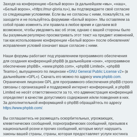
Заходя на конференцию «Белый ворон» (в дальнейшем «мы», «наш»,
«Белый ворон», «https://mur-gloria.ru»), вы подтверждаете своё согласие
со следующими условиями. Если вы не согласны с ними, пожалуйста, не
заходите и не пользуйтесь форумами «Белый ворон». Мы оставляем за
собой право изменять эти правила в любое время и сделаем всё
возможное, чтобы уведомить вас об этом, однако с вашей стороны было
бы разумным регулярно просматривать этот текст на предмет изменений,
так как использование конференции «Белый ворон» после обновления/
исправления условий означает ваше согласие с ними.
Наши форумы работают под управлением программного обеспечения
для создания конференций phpBB (в дальнейшем «они», «программное
обеспечение phpBB», «www.phpbb.com», «phpBB Limited», «phpBB
Teams»), выпущенного по лицензии «
GNU General Public License v2
» (в
дальнейшем «GPL»). Скачать его можно по адресу
www.phpbb.com
.
Ограничения лицензии GPL для программного обеспечения phpBB строго
связаны с организацией и поддержкой интернет-конференций, и phpBB
Limited не несёт ответственности за то, что администрация конференций
определяет в качестве допустимого содержания и/или поведения в них.
За дополнительной информацией о phpBB обращайтесь по адресу
https://www.phpbb.com/
.
Вы соглашаетесь не размещать оскорбительных, угрожающих,
клеветнических сообщений, порнографических сообщений, призывов к
национальной розни и прочих сообщений, которые могут нарушить
законы вашей страны, страны, которая предоставляет услуги хостинга