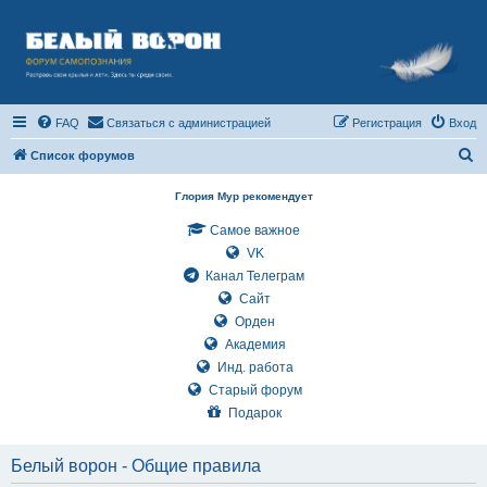
FAQ
Связаться с администрацией
Регистрация
Вход
П
Список форумов
о
Глория Мур рекомендует
и
Самое важное
с
VK
к
Канал Телеграм
Сайт
Орден
Академия
Инд. работа
Старый форум
Подарок
Белый ворон - Общие правила