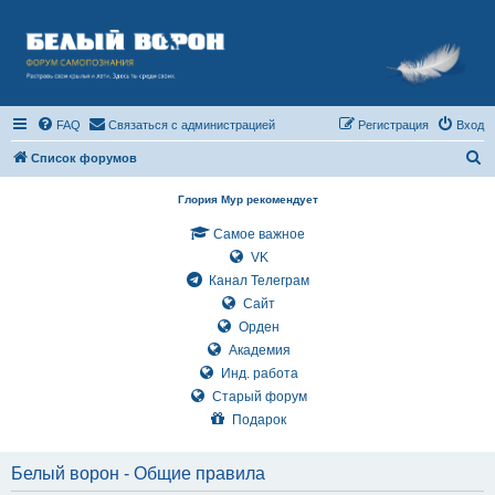
FAQ
Связаться с администрацией
Регистрация
Вход
П
Список форумов
о
Глория Мур рекомендует
и
Самое важное
с
VK
к
Канал Телеграм
Сайт
Орден
Академия
Инд. работа
Старый форум
Подарок
Белый ворон - Общие правила