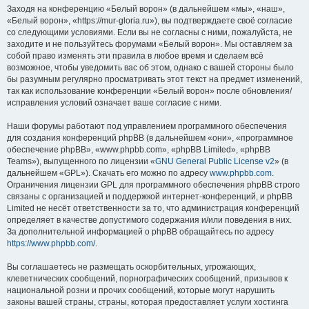
Заходя на конференцию «Белый ворон» (в дальнейшем «мы», «наш»,
«Белый ворон», «https://mur-gloria.ru»), вы подтверждаете своё согласие
со следующими условиями. Если вы не согласны с ними, пожалуйста, не
заходите и не пользуйтесь форумами «Белый ворон». Мы оставляем за
собой право изменять эти правила в любое время и сделаем всё
возможное, чтобы уведомить вас об этом, однако с вашей стороны было
бы разумным регулярно просматривать этот текст на предмет изменений,
так как использование конференции «Белый ворон» после обновления/
исправления условий означает ваше согласие с ними.
Наши форумы работают под управлением программного обеспечения
для создания конференций phpBB (в дальнейшем «они», «программное
обеспечение phpBB», «www.phpbb.com», «phpBB Limited», «phpBB
Teams»), выпущенного по лицензии «
GNU General Public License v2
» (в
дальнейшем «GPL»). Скачать его можно по адресу
www.phpbb.com
.
Ограничения лицензии GPL для программного обеспечения phpBB строго
связаны с организацией и поддержкой интернет-конференций, и phpBB
Limited не несёт ответственности за то, что администрация конференций
определяет в качестве допустимого содержания и/или поведения в них.
За дополнительной информацией о phpBB обращайтесь по адресу
https://www.phpbb.com/
.
Вы соглашаетесь не размещать оскорбительных, угрожающих,
клеветнических сообщений, порнографических сообщений, призывов к
национальной розни и прочих сообщений, которые могут нарушить
законы вашей страны, страны, которая предоставляет услуги хостинга