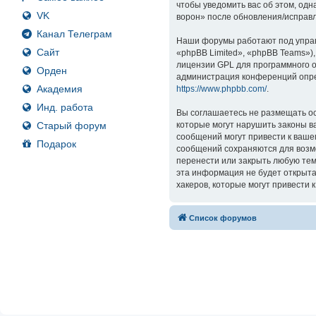
чтобы уведомить вас об этом, од
VK
ворон» после обновления/исправл
Канал Телеграм
Наши форумы работают под управ
Сайт
«phpBB Limited», «phpBB Teams»)
лицензии GPL для программного о
Орден
администрация конференций опре
Академия
https://www.phpbb.com/
.
Инд. работа
Вы соглашаетесь не размещать ос
Старый форум
которые могут нарушить законы в
сообщений могут привести к ваше
Подарок
сообщений сохраняются для возмо
перенести или закрыть любую тем
эта информация не будет открыта
хакеров, которые могут привести 
Список форумов