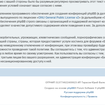
нако с вашей стороны было бы разумным регулярно просматривать этот текст
ения условий означает ваше согласие с ними.
лением программного обеспечения для создания конференций phpBB (в дал
, выпущенного по лицензии «
GNU General Public License v2
» (в дальнейшем «
беспечения phpBB строго связаны с организацией и поддержкой интернет-конф
деляет в качестве допустимого содержания и/или поведения в них. За допо
корбительных, угрожающих, клеветнических сообщений, порнографических с
ашей страны, страны, которая предоставляет услуги хостинга для форумов 
му немедленному отключению от конференции, при этом ваш провайдер будет 
жности проведения такой политики. Вы соглашаетесь с тем, что администр
у в любое время по своему усмотрению. Как пользователь вы согласны с тем,
 третьим лицам без вашего разрешения, ни администрация конференции «Бел
к несанкционированному доступу к ней.
ОГРНИП 313774622400623 ИП Тарасов Юрий Вале
Создано на основе
phpBB
® Forum Software © phpBB 
Русская поддержка phpBB
Конфиденциальность
|
Правила