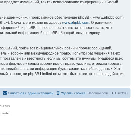
 на предмет изменений, так как использование конференции «Белый
ьнейшем «они», «программное обеспечение phpBB», «www.phpbb.com»,
GPL»). Скачать его можно по адресу
www.phpbb.com
. Ограничения
еренций, и phpBB Limited не несёт ответственности за то, что
лнительной информацией о phpBB обращайтесь по адресу
ообщений, призывов к национальной розни и прочих сообщений,
«Белый ворон» или международное право. Попытки размещения таких
поставлен в известность, если мы сочтём это нужным. IP-адреса всех
аторы форумов «Белый ворон» имеют право удалить, отредактировать,
 что введённая вами информация будет храниться в базе данных. Хотя
ый ворон», ни phpBB Limited не может быть ответственна за действия
Связаться с администрацией
Удалить cookies
Часовой пояс:
UTC+03:00
рьевич
Limited