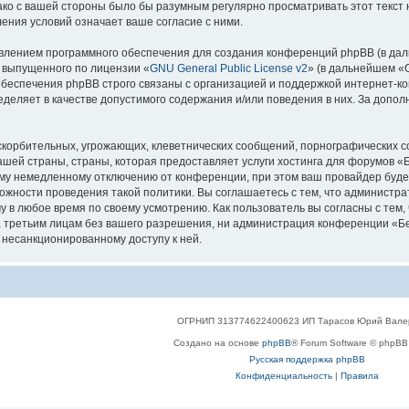
нако с вашей стороны было бы разумным регулярно просматривать этот текст
ения условий означает ваше согласие с ними.
лением программного обеспечения для создания конференций phpBB (в дал
, выпущенного по лицензии «
GNU General Public License v2
» (в дальнейшем «
беспечения phpBB строго связаны с организацией и поддержкой интернет-конф
деляет в качестве допустимого содержания и/или поведения в них. За допо
корбительных, угрожающих, клеветнических сообщений, порнографических с
ашей страны, страны, которая предоставляет услуги хостинга для форумов 
му немедленному отключению от конференции, при этом ваш провайдер будет 
жности проведения такой политики. Вы соглашаетесь с тем, что администр
у в любое время по своему усмотрению. Как пользователь вы согласны с тем,
 третьим лицам без вашего разрешения, ни администрация конференции «Бел
к несанкционированному доступу к ней.
ОГРНИП 313774622400623 ИП Тарасов Юрий Вале
Создано на основе
phpBB
® Forum Software © phpBB 
Русская поддержка phpBB
Конфиденциальность
|
Правила