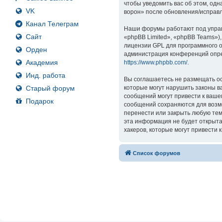
чтобы уведомить вас об этом, од
VK
ворон» после обновления/исправл
Канал Телеграм
Наши форумы работают под управ
Сайт
«phpBB Limited», «phpBB Teams»)
лицензии GPL для программного о
Орден
администрация конференций опре
Академия
https://www.phpbb.com/
.
Инд. работа
Вы соглашаетесь не размещать ос
Старый форум
которые могут нарушить законы в
сообщений могут привести к ваше
Подарок
сообщений сохраняются для возмо
перенести или закрыть любую тем
эта информация не будет открыта
хакеров, которые могут привести 
Список форумов