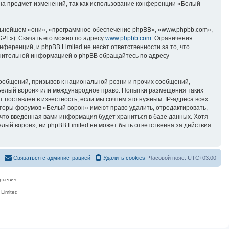
 на предмет изменений, так как использование конференции «Белый
ьнейшем «они», «программное обеспечение phpBB», «www.phpbb.com»,
GPL»). Скачать его можно по адресу
www.phpbb.com
. Ограничения
еренций, и phpBB Limited не несёт ответственности за то, что
лнительной информацией о phpBB обращайтесь по адресу
ообщений, призывов к национальной розни и прочих сообщений,
«Белый ворон» или международное право. Попытки размещения таких
поставлен в известность, если мы сочтём это нужным. IP-адреса всех
аторы форумов «Белый ворон» имеют право удалить, отредактировать,
 что введённая вами информация будет храниться в базе данных. Хотя
ый ворон», ни phpBB Limited не может быть ответственна за действия
Связаться с администрацией
Удалить cookies
Часовой пояс:
UTC+03:00
рьевич
Limited