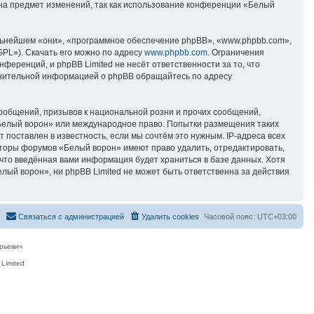
 на предмет изменений, так как использование конференции «Белый
ьнейшем «они», «программное обеспечение phpBB», «www.phpbb.com»,
GPL»). Скачать его можно по адресу
www.phpbb.com
. Ограничения
еренций, и phpBB Limited не несёт ответственности за то, что
лнительной информацией о phpBB обращайтесь по адресу
ообщений, призывов к национальной розни и прочих сообщений,
«Белый ворон» или международное право. Попытки размещения таких
поставлен в известность, если мы сочтём это нужным. IP-адреса всех
аторы форумов «Белый ворон» имеют право удалить, отредактировать,
 что введённая вами информация будет храниться в базе данных. Хотя
ый ворон», ни phpBB Limited не может быть ответственна за действия
Связаться с администрацией
Удалить cookies
Часовой пояс:
UTC+03:00
рьевич
Limited