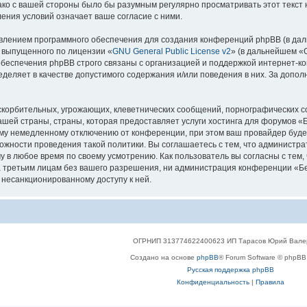
нако с вашей стороны было бы разумным регулярно просматривать этот текст
ения условий означает ваше согласие с ними.
лением программного обеспечения для создания конференций phpBB (в дал
, выпущенного по лицензии «
GNU General Public License v2
» (в дальнейшем «
беспечения phpBB строго связаны с организацией и поддержкой интернет-конф
деляет в качестве допустимого содержания и/или поведения в них. За допо
корбительных, угрожающих, клеветнических сообщений, порнографических с
ашей страны, страны, которая предоставляет услуги хостинга для форумов 
му немедленному отключению от конференции, при этом ваш провайдер будет 
жности проведения такой политики. Вы соглашаетесь с тем, что администр
у в любое время по своему усмотрению. Как пользователь вы согласны с тем,
 третьим лицам без вашего разрешения, ни администрация конференции «Бел
к несанкционированному доступу к ней.
ОГРНИП 313774622400623 ИП Тарасов Юрий Вале
Создано на основе
phpBB
® Forum Software © phpBB 
Русская поддержка phpBB
Конфиденциальность
|
Правила