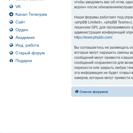
чтобы уведомить вас об этом, од
VK
ворон» после обновления/исправл
Канал Телеграм
Наши форумы работают под управ
Сайт
«phpBB Limited», «phpBB Teams»)
лицензии GPL для программного о
Орден
администрация конференций опре
Академия
https://www.phpbb.com/
.
Инд. работа
Вы соглашаетесь не размещать ос
Старый форум
которые могут нарушить законы в
сообщений могут привести к ваше
Подарок
сообщений сохраняются для возмо
перенести или закрыть любую тем
эта информация не будет открыта
хакеров, которые могут привести 
Список форумов