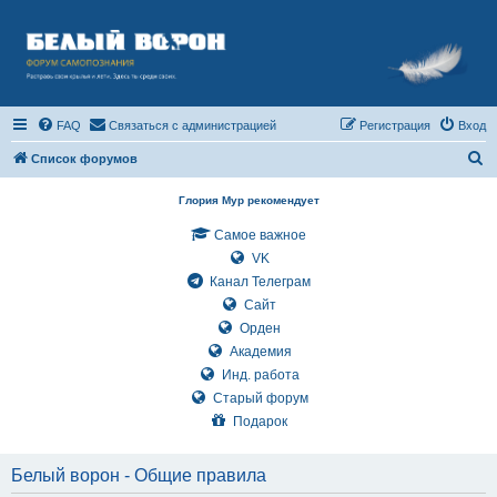
FAQ
Связаться с администрацией
Регистрация
Вход
П
Список форумов
о
Глория Мур рекомендует
и
Самое важное
с
VK
к
Канал Телеграм
Сайт
Орден
Академия
Инд. работа
Старый форум
Подарок
Белый ворон - Общие правила