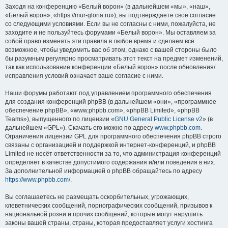
Заходя на конференцию «Белый ворон» (в дальнейшем «мы», «наш»,
«Белый ворон», «https://mur-gloria.ru»), вы подтверждаете своё согласие
со следующими условиями. Если вы не согласны с ними, пожалуйста, не
заходите и не пользуйтесь форумами «Белый ворон». Мы оставляем за
собой право изменять эти правила в любое время и сделаем всё
возможное, чтобы уведомить вас об этом, однако с вашей стороны было
бы разумным регулярно просматривать этот текст на предмет изменений,
так как использование конференции «Белый ворон» после обновления/
исправления условий означает ваше согласие с ними.
Наши форумы работают под управлением программного обеспечения
для создания конференций phpBB (в дальнейшем «они», «программное
обеспечение phpBB», «www.phpbb.com», «phpBB Limited», «phpBB
Teams»), выпущенного по лицензии «
GNU General Public License v2
» (в
дальнейшем «GPL»). Скачать его можно по адресу
www.phpbb.com
.
Ограничения лицензии GPL для программного обеспечения phpBB строго
связаны с организацией и поддержкой интернет-конференций, и phpBB
Limited не несёт ответственности за то, что администрация конференций
определяет в качестве допустимого содержания и/или поведения в них.
За дополнительной информацией о phpBB обращайтесь по адресу
https://www.phpbb.com/
.
Вы соглашаетесь не размещать оскорбительных, угрожающих,
клеветнических сообщений, порнографических сообщений, призывов к
национальной розни и прочих сообщений, которые могут нарушить
законы вашей страны, страны, которая предоставляет услуги хостинга