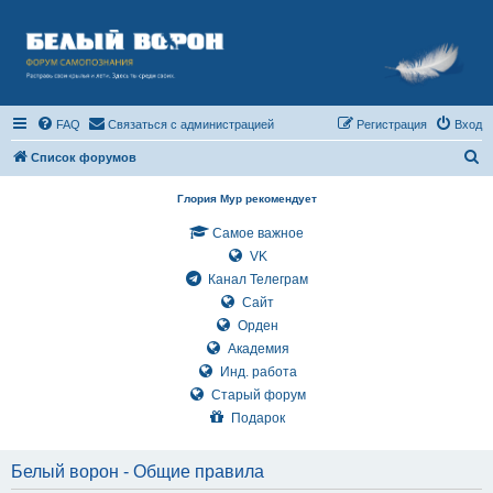
FAQ
Связаться с администрацией
Регистрация
Вход
П
Список форумов
о
Глория Мур рекомендует
и
Самое важное
с
VK
к
Канал Телеграм
Сайт
Орден
Академия
Инд. работа
Старый форум
Подарок
Белый ворон - Общие правила