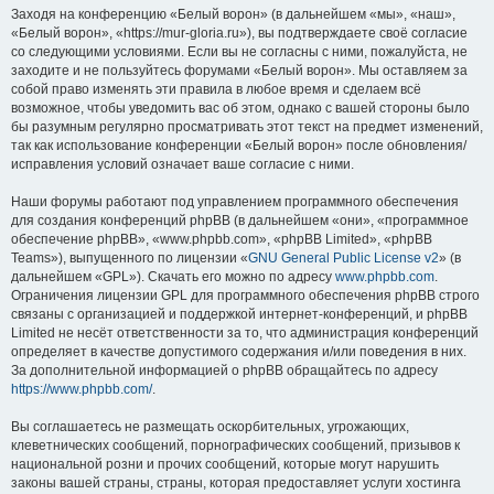
Заходя на конференцию «Белый ворон» (в дальнейшем «мы», «наш»,
«Белый ворон», «https://mur-gloria.ru»), вы подтверждаете своё согласие
со следующими условиями. Если вы не согласны с ними, пожалуйста, не
заходите и не пользуйтесь форумами «Белый ворон». Мы оставляем за
собой право изменять эти правила в любое время и сделаем всё
возможное, чтобы уведомить вас об этом, однако с вашей стороны было
бы разумным регулярно просматривать этот текст на предмет изменений,
так как использование конференции «Белый ворон» после обновления/
исправления условий означает ваше согласие с ними.
Наши форумы работают под управлением программного обеспечения
для создания конференций phpBB (в дальнейшем «они», «программное
обеспечение phpBB», «www.phpbb.com», «phpBB Limited», «phpBB
Teams»), выпущенного по лицензии «
GNU General Public License v2
» (в
дальнейшем «GPL»). Скачать его можно по адресу
www.phpbb.com
.
Ограничения лицензии GPL для программного обеспечения phpBB строго
связаны с организацией и поддержкой интернет-конференций, и phpBB
Limited не несёт ответственности за то, что администрация конференций
определяет в качестве допустимого содержания и/или поведения в них.
За дополнительной информацией о phpBB обращайтесь по адресу
https://www.phpbb.com/
.
Вы соглашаетесь не размещать оскорбительных, угрожающих,
клеветнических сообщений, порнографических сообщений, призывов к
национальной розни и прочих сообщений, которые могут нарушить
законы вашей страны, страны, которая предоставляет услуги хостинга