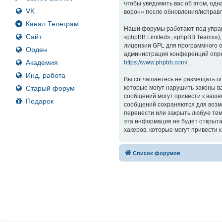
чтобы уведомить вас об этом, од
VK
ворон» после обновления/исправл
Канал Телеграм
Наши форумы работают под управ
Сайт
«phpBB Limited», «phpBB Teams»)
лицензии GPL для программного о
Орден
администрация конференций опре
Академия
https://www.phpbb.com/
.
Инд. работа
Вы соглашаетесь не размещать ос
Старый форум
которые могут нарушить законы в
сообщений могут привести к ваше
Подарок
сообщений сохраняются для возмо
перенести или закрыть любую тем
эта информация не будет открыта
хакеров, которые могут привести 
Список форумов