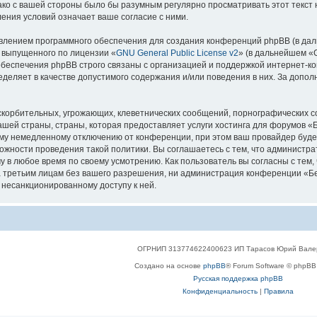
нако с вашей стороны было бы разумным регулярно просматривать этот текст
ения условий означает ваше согласие с ними.
лением программного обеспечения для создания конференций phpBB (в дал
, выпущенного по лицензии «
GNU General Public License v2
» (в дальнейшем «
беспечения phpBB строго связаны с организацией и поддержкой интернет-конф
деляет в качестве допустимого содержания и/или поведения в них. За допо
корбительных, угрожающих, клеветнических сообщений, порнографических с
ашей страны, страны, которая предоставляет услуги хостинга для форумов 
му немедленному отключению от конференции, при этом ваш провайдер будет 
жности проведения такой политики. Вы соглашаетесь с тем, что администр
у в любое время по своему усмотрению. Как пользователь вы согласны с тем,
 третьим лицам без вашего разрешения, ни администрация конференции «Бел
к несанкционированному доступу к ней.
ОГРНИП 313774622400623 ИП Тарасов Юрий Вале
Создано на основе
phpBB
® Forum Software © phpBB 
Русская поддержка phpBB
Конфиденциальность
|
Правила