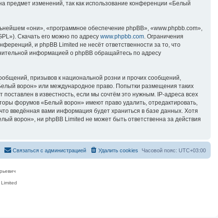
 на предмет изменений, так как использование конференции «Белый
ьнейшем «они», «программное обеспечение phpBB», «www.phpbb.com»,
GPL»). Скачать его можно по адресу
www.phpbb.com
. Ограничения
еренций, и phpBB Limited не несёт ответственности за то, что
лнительной информацией о phpBB обращайтесь по адресу
ообщений, призывов к национальной розни и прочих сообщений,
«Белый ворон» или международное право. Попытки размещения таких
поставлен в известность, если мы сочтём это нужным. IP-адреса всех
аторы форумов «Белый ворон» имеют право удалить, отредактировать,
 что введённая вами информация будет храниться в базе данных. Хотя
ый ворон», ни phpBB Limited не может быть ответственна за действия
Связаться с администрацией
Удалить cookies
Часовой пояс:
UTC+03:00
рьевич
Limited