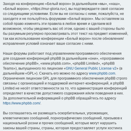
Заходя на конференцию «Белый ворон» (в дальнейшем «мы», «наш»,
«Белый ворон», «https://mur-gloria.ru»), вы подтверждаете своё согласие
со следующими условиями. Если вы не согласны с ними, пожалуйста, не
заходите и не пользуйтесь форумами «Белый ворон». Мы оставляем за
собой право изменять эти правила в любое время и сделаем всё
возможное, чтобы уведомить вас об этом, однако с вашей стороны было
бы разумным регулярно просматривать этот текст на предмет изменений,
так как использование конференции «Белый ворон» после обновления/
исправления условий означает ваше согласие с ними.
Наши форумы работают под управлением программного обеспечения
для создания конференций phpBB (в дальнейшем «они», «программное
обеспечение phpBB», «www.phpbb.com», «phpBB Limited», «phpBB
Teams»), выпущенного по лицензии «
GNU General Public License v2
» (в
дальнейшем «GPL»). Скачать его можно по адресу
www.phpbb.com
.
Ограничения лицензии GPL для программного обеспечения phpBB строго
связаны с организацией и поддержкой интернет-конференций, и phpBB
Limited не несёт ответственности за то, что администрация конференций
определяет в качестве допустимого содержания и/или поведения в них.
За дополнительной информацией о phpBB обращайтесь по адресу
https://www.phpbb.com/
.
Вы соглашаетесь не размещать оскорбительных, угрожающих,
клеветнических сообщений, порнографических сообщений, призывов к
национальной розни и прочих сообщений, которые могут нарушить
законы вашей страны, страны, которая предоставляет услуги хостинга