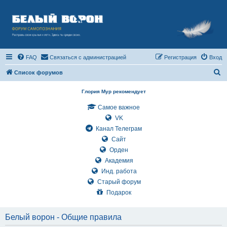
FAQ
Связаться с администрацией
Регистрация
Вход
П
Список форумов
о
Глория Мур рекомендует
и
Самое важное
с
VK
к
Канал Телеграм
Сайт
Орден
Академия
Инд. работа
Старый форум
Подарок
Белый ворон - Общие правила