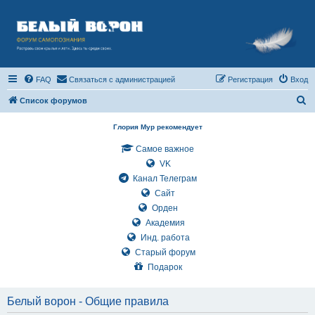
FAQ
Связаться с администрацией
Регистрация
Вход
П
Список форумов
о
Глория Мур рекомендует
и
Самое важное
с
VK
к
Канал Телеграм
Сайт
Орден
Академия
Инд. работа
Старый форум
Подарок
Белый ворон - Общие правила