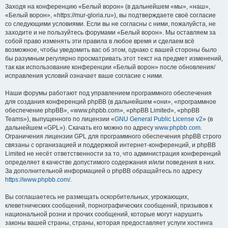
Заходя на конференцию «Белый ворон» (в дальнейшем «мы», «наш»,
«Белый ворон», «https://mur-gloria.ru»), вы подтверждаете своё согласие
со следующими условиями. Если вы не согласны с ними, пожалуйста, не
заходите и не пользуйтесь форумами «Белый ворон». Мы оставляем за
собой право изменять эти правила в любое время и сделаем всё
возможное, чтобы уведомить вас об этом, однако с вашей стороны было
бы разумным регулярно просматривать этот текст на предмет изменений,
так как использование конференции «Белый ворон» после обновления/
исправления условий означает ваше согласие с ними.
Наши форумы работают под управлением программного обеспечения
для создания конференций phpBB (в дальнейшем «они», «программное
обеспечение phpBB», «www.phpbb.com», «phpBB Limited», «phpBB
Teams»), выпущенного по лицензии «
GNU General Public License v2
» (в
дальнейшем «GPL»). Скачать его можно по адресу
www.phpbb.com
.
Ограничения лицензии GPL для программного обеспечения phpBB строго
связаны с организацией и поддержкой интернет-конференций, и phpBB
Limited не несёт ответственности за то, что администрация конференций
определяет в качестве допустимого содержания и/или поведения в них.
За дополнительной информацией о phpBB обращайтесь по адресу
https://www.phpbb.com/
.
Вы соглашаетесь не размещать оскорбительных, угрожающих,
клеветнических сообщений, порнографических сообщений, призывов к
национальной розни и прочих сообщений, которые могут нарушить
законы вашей страны, страны, которая предоставляет услуги хостинга