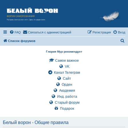
FAQ
Связаться с администрацией
Регистрация
Вход
П
Список форумов
о
Глория Мур рекомендует
и
Самое важное
с
VK
к
Канал Телеграм
Сайт
Орден
Академия
Инд. работа
Старый форум
Подарок
Белый ворон - Общие правила