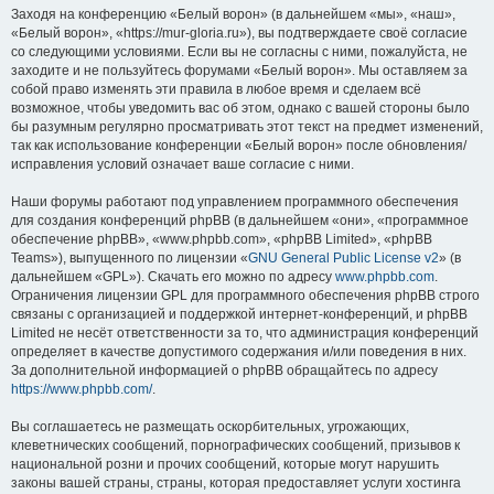
Заходя на конференцию «Белый ворон» (в дальнейшем «мы», «наш»,
«Белый ворон», «https://mur-gloria.ru»), вы подтверждаете своё согласие
со следующими условиями. Если вы не согласны с ними, пожалуйста, не
заходите и не пользуйтесь форумами «Белый ворон». Мы оставляем за
собой право изменять эти правила в любое время и сделаем всё
возможное, чтобы уведомить вас об этом, однако с вашей стороны было
бы разумным регулярно просматривать этот текст на предмет изменений,
так как использование конференции «Белый ворон» после обновления/
исправления условий означает ваше согласие с ними.
Наши форумы работают под управлением программного обеспечения
для создания конференций phpBB (в дальнейшем «они», «программное
обеспечение phpBB», «www.phpbb.com», «phpBB Limited», «phpBB
Teams»), выпущенного по лицензии «
GNU General Public License v2
» (в
дальнейшем «GPL»). Скачать его можно по адресу
www.phpbb.com
.
Ограничения лицензии GPL для программного обеспечения phpBB строго
связаны с организацией и поддержкой интернет-конференций, и phpBB
Limited не несёт ответственности за то, что администрация конференций
определяет в качестве допустимого содержания и/или поведения в них.
За дополнительной информацией о phpBB обращайтесь по адресу
https://www.phpbb.com/
.
Вы соглашаетесь не размещать оскорбительных, угрожающих,
клеветнических сообщений, порнографических сообщений, призывов к
национальной розни и прочих сообщений, которые могут нарушить
законы вашей страны, страны, которая предоставляет услуги хостинга