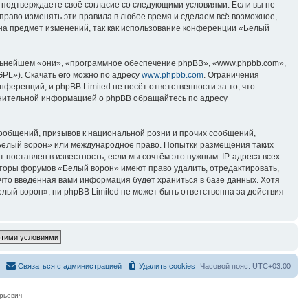
вы подтверждаете своё согласие со следующими условиями. Если вы не
право изменять эти правила в любое время и сделаем всё возможное,
 на предмет изменений, так как использование конференции «Белый
ьнейшем «они», «программное обеспечение phpBB», «www.phpbb.com»,
GPL»). Скачать его можно по адресу
www.phpbb.com
. Ограничения
еренций, и phpBB Limited не несёт ответственности за то, что
лнительной информацией о phpBB обращайтесь по адресу
ообщений, призывов к национальной розни и прочих сообщений,
«Белый ворон» или международное право. Попытки размещения таких
поставлен в известность, если мы сочтём это нужным. IP-адреса всех
аторы форумов «Белый ворон» имеют право удалить, отредактировать,
 что введённая вами информация будет храниться в базе данных. Хотя
ый ворон», ни phpBB Limited не может быть ответственна за действия
Связаться с администрацией
Удалить cookies
Часовой пояс:
UTC+03:00
рьевич