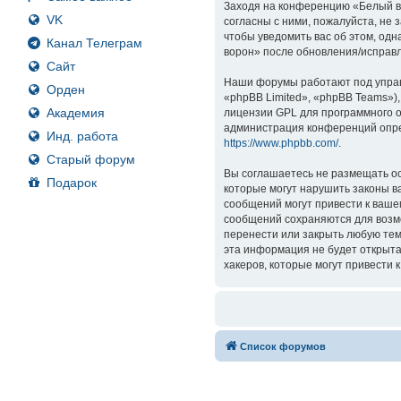
Заходя на конференцию «Белый вор
VK
согласны с ними, пожалуйста, не
чтобы уведомить вас об этом, од
Канал Телеграм
ворон» после обновления/исправл
Сайт
Наши форумы работают под управ
Орден
«phpBB Limited», «phpBB Teams»)
Академия
лицензии GPL для программного о
администрация конференций опре
Инд. работа
https://www.phpbb.com/
.
Старый форум
Вы соглашаетесь не размещать ос
Подарок
которые могут нарушить законы в
сообщений могут привести к ваше
сообщений сохраняются для возмо
перенести или закрыть любую тем
эта информация не будет открыта
хакеров, которые могут привести 
Список форумов