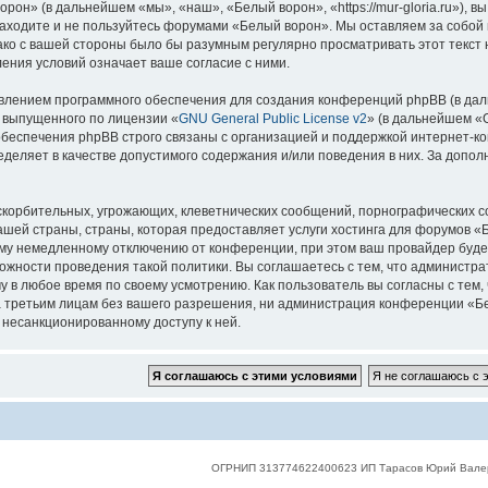
он» (в дальнейшем «мы», «наш», «Белый ворон», «https://mur-gloria.ru»), 
 заходите и не пользуйтесь форумами «Белый ворон». Мы оставляем за собой 
нако с вашей стороны было бы разумным регулярно просматривать этот текст
ения условий означает ваше согласие с ними.
лением программного обеспечения для создания конференций phpBB (в дал
, выпущенного по лицензии «
GNU General Public License v2
» (в дальнейшем «
беспечения phpBB строго связаны с организацией и поддержкой интернет-конф
деляет в качестве допустимого содержания и/или поведения в них. За допо
корбительных, угрожающих, клеветнических сообщений, порнографических с
ашей страны, страны, которая предоставляет услуги хостинга для форумов 
му немедленному отключению от конференции, при этом ваш провайдер будет 
жности проведения такой политики. Вы соглашаетесь с тем, что администр
у в любое время по своему усмотрению. Как пользователь вы согласны с тем,
 третьим лицам без вашего разрешения, ни администрация конференции «Бел
к несанкционированному доступу к ней.
ОГРНИП 313774622400623 ИП Тарасов Юрий Вале