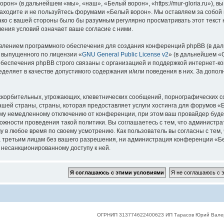
он» (в дальнейшем «мы», «наш», «Белый ворон», «https://mur-gloria.ru»), 
 заходите и не пользуйтесь форумами «Белый ворон». Мы оставляем за собой 
нако с вашей стороны было бы разумным регулярно просматривать этот текст
ения условий означает ваше согласие с ними.
лением программного обеспечения для создания конференций phpBB (в дал
, выпущенного по лицензии «
GNU General Public License v2
» (в дальнейшем «
беспечения phpBB строго связаны с организацией и поддержкой интернет-конф
деляет в качестве допустимого содержания и/или поведения в них. За допо
корбительных, угрожающих, клеветнических сообщений, порнографических с
ашей страны, страны, которая предоставляет услуги хостинга для форумов 
му немедленному отключению от конференции, при этом ваш провайдер будет 
жности проведения такой политики. Вы соглашаетесь с тем, что администр
у в любое время по своему усмотрению. Как пользователь вы согласны с тем,
 третьим лицам без вашего разрешения, ни администрация конференции «Бел
к несанкционированному доступу к ней.
ОГРНИП 313774622400623 ИП Тарасов Юрий Вале