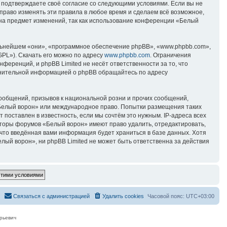
вы подтверждаете своё согласие со следующими условиями. Если вы не
право изменять эти правила в любое время и сделаем всё возможное,
 на предмет изменений, так как использование конференции «Белый
ьнейшем «они», «программное обеспечение phpBB», «www.phpbb.com»,
GPL»). Скачать его можно по адресу
www.phpbb.com
. Ограничения
еренций, и phpBB Limited не несёт ответственности за то, что
лнительной информацией о phpBB обращайтесь по адресу
ообщений, призывов к национальной розни и прочих сообщений,
«Белый ворон» или международное право. Попытки размещения таких
поставлен в известность, если мы сочтём это нужным. IP-адреса всех
аторы форумов «Белый ворон» имеют право удалить, отредактировать,
 что введённая вами информация будет храниться в базе данных. Хотя
ый ворон», ни phpBB Limited не может быть ответственна за действия
Связаться с администрацией
Удалить cookies
Часовой пояс:
UTC+03:00
рьевич