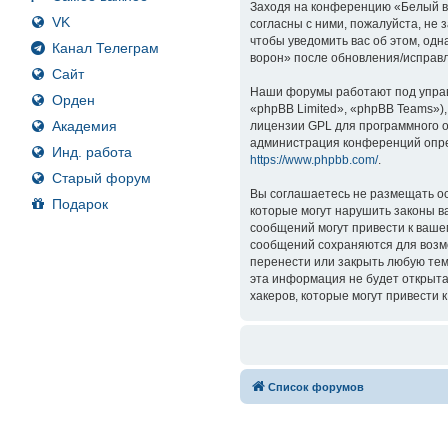
Заходя на конференцию «Белый вор
VK
согласны с ними, пожалуйста, не
чтобы уведомить вас об этом, од
Канал Телеграм
ворон» после обновления/исправл
Сайт
Наши форумы работают под управ
Орден
«phpBB Limited», «phpBB Teams»)
Академия
лицензии GPL для программного о
администрация конференций опре
Инд. работа
https://www.phpbb.com/
.
Старый форум
Вы соглашаетесь не размещать ос
Подарок
которые могут нарушить законы в
сообщений могут привести к ваше
сообщений сохраняются для возмо
перенести или закрыть любую тем
эта информация не будет открыта
хакеров, которые могут привести 
Список форумов