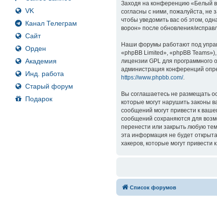
Заходя на конференцию «Белый вор
VK
согласны с ними, пожалуйста, не
чтобы уведомить вас об этом, од
Канал Телеграм
ворон» после обновления/исправл
Сайт
Наши форумы работают под управ
Орден
«phpBB Limited», «phpBB Teams»)
Академия
лицензии GPL для программного о
администрация конференций опре
Инд. работа
https://www.phpbb.com/
.
Старый форум
Вы соглашаетесь не размещать ос
Подарок
которые могут нарушить законы в
сообщений могут привести к ваше
сообщений сохраняются для возмо
перенести или закрыть любую тем
эта информация не будет открыта
хакеров, которые могут привести 
Список форумов