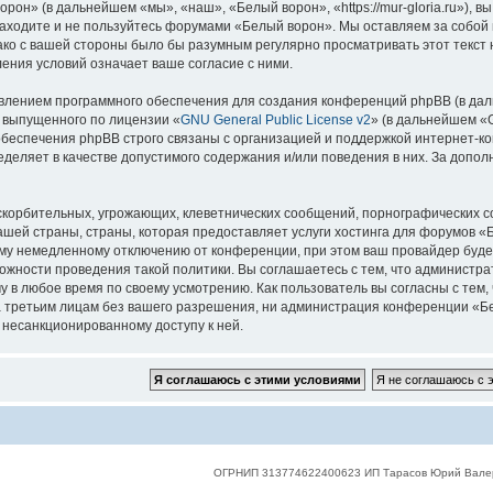
он» (в дальнейшем «мы», «наш», «Белый ворон», «https://mur-gloria.ru»), 
 заходите и не пользуйтесь форумами «Белый ворон». Мы оставляем за собой 
нако с вашей стороны было бы разумным регулярно просматривать этот текст
ения условий означает ваше согласие с ними.
лением программного обеспечения для создания конференций phpBB (в дал
, выпущенного по лицензии «
GNU General Public License v2
» (в дальнейшем «
беспечения phpBB строго связаны с организацией и поддержкой интернет-конф
деляет в качестве допустимого содержания и/или поведения в них. За допо
корбительных, угрожающих, клеветнических сообщений, порнографических с
ашей страны, страны, которая предоставляет услуги хостинга для форумов 
му немедленному отключению от конференции, при этом ваш провайдер будет 
жности проведения такой политики. Вы соглашаетесь с тем, что администр
у в любое время по своему усмотрению. Как пользователь вы согласны с тем,
 третьим лицам без вашего разрешения, ни администрация конференции «Бел
к несанкционированному доступу к ней.
ОГРНИП 313774622400623 ИП Тарасов Юрий Вале