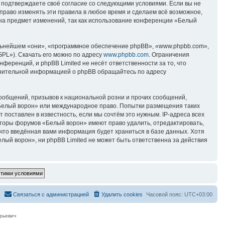
вы подтверждаете своё согласие со следующими условиями. Если вы не
право изменять эти правила в любое время и сделаем всё возможное,
 на предмет изменений, так как использование конференции «Белый
ьнейшем «они», «программное обеспечение phpBB», «www.phpbb.com»,
GPL»). Скачать его можно по адресу
www.phpbb.com
. Ограничения
еренций, и phpBB Limited не несёт ответственности за то, что
лнительной информацией о phpBB обращайтесь по адресу
ообщений, призывов к национальной розни и прочих сообщений,
«Белый ворон» или международное право. Попытки размещения таких
поставлен в известность, если мы сочтём это нужным. IP-адреса всех
аторы форумов «Белый ворон» имеют право удалить, отредактировать,
 что введённая вами информация будет храниться в базе данных. Хотя
ый ворон», ни phpBB Limited не может быть ответственна за действия
Связаться с администрацией
Удалить cookies
Часовой пояс:
UTC+03:00
рьевич