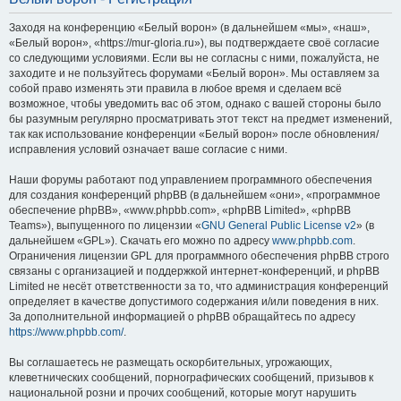
Заходя на конференцию «Белый ворон» (в дальнейшем «мы», «наш»,
«Белый ворон», «https://mur-gloria.ru»), вы подтверждаете своё согласие
со следующими условиями. Если вы не согласны с ними, пожалуйста, не
заходите и не пользуйтесь форумами «Белый ворон». Мы оставляем за
собой право изменять эти правила в любое время и сделаем всё
возможное, чтобы уведомить вас об этом, однако с вашей стороны было
бы разумным регулярно просматривать этот текст на предмет изменений,
так как использование конференции «Белый ворон» после обновления/
исправления условий означает ваше согласие с ними.
Наши форумы работают под управлением программного обеспечения
для создания конференций phpBB (в дальнейшем «они», «программное
обеспечение phpBB», «www.phpbb.com», «phpBB Limited», «phpBB
Teams»), выпущенного по лицензии «
GNU General Public License v2
» (в
дальнейшем «GPL»). Скачать его можно по адресу
www.phpbb.com
.
Ограничения лицензии GPL для программного обеспечения phpBB строго
связаны с организацией и поддержкой интернет-конференций, и phpBB
Limited не несёт ответственности за то, что администрация конференций
определяет в качестве допустимого содержания и/или поведения в них.
За дополнительной информацией о phpBB обращайтесь по адресу
https://www.phpbb.com/
.
Вы соглашаетесь не размещать оскорбительных, угрожающих,
клеветнических сообщений, порнографических сообщений, призывов к
национальной розни и прочих сообщений, которые могут нарушить