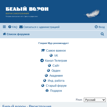
FAQ
Связаться с администрацией
Вход
П
Список форумов
о
Глория Мур рекомендует
и
Самое важное
с
VK
к
Канал Телеграм
Сайт
Орден
Академия
Инд. работа
Старый форум
Подарок
Язык:
Белый ворон - Регистрация