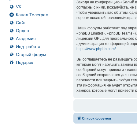
Заходя на конференцию «Белый вор
VK
согласны с ними, пожалуйста, не
чтобы уведомить вас об этом, од
Канал Телеграм
ворон» после обновления/исправл
Сайт
Наши форумы работают под управ
Орден
«phpBB Limited», «phpBB Teams»)
Академия
лицензии GPL для программного о
администрация конференций опре
Инд. работа
https://www.phpbb.com/
.
Старый форум
Вы соглашаетесь не размещать ос
Подарок
которые могут нарушить законы в
сообщений могут привести к ваше
сообщений сохраняются для возмо
перенести или закрыть любую тем
эта информация не будет открыта
хакеров, которые могут привести 
Список форумов