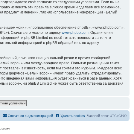
вы подтверждаете своё согласие со следующими условиями. Если вы не
право изменять эти правила в любое время и сделаем всё возможное,
 на предмет изменений, так как использование конференции «Белый
ьнейшем «они», «программное обеспечение phpBB», «www.phpbb.com»,
GPL»). Скачать его можно по адресу
www.phpbb.com
. Ограничения
еренций, и phpBB Limited не несёт ответственности за то, что
лнительной информацией о phpBB обращайтесь по адресу
ообщений, призывов к национальной розни и прочих сообщений,
«Белый ворон» или международное право. Попытки размещения таких
поставлен в известность, если мы сочтём это нужным. IP-адреса всех
аторы форумов «Белый ворон» имеют право удалить, отредактировать,
 что введённая вами информация будет храниться в базе данных. Хотя
ый ворон», ни phpBB Limited не может быть ответственна за действия
Связаться с администрацией
Удалить cookies
Часовой пояс:
UTC+03:00
рьевич