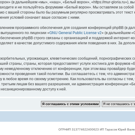
он» (в дальнейшем «мы», «наш», «Белый ворон», «https://mur-gloria.ru»), 
 заходите и не пользуйтесь форумами «Белый ворон». Мы оставляем за собой 
нако с вашей стороны было бы разумным регулярно просматривать этот текст
ения условий означает ваше согласие с ними.
лением программного обеспечения для создания конференций phpBB (в дал
, выпущенного по лицензии «
GNU General Public License v2
» (в дальнейшем «
беспечения phpBB строго связаны с организацией и поддержкой интернет-конф
деляет в качестве допустимого содержания и/или поведения в них. За допо
корбительных, угрожающих, клеветнических сообщений, порнографических с
ашей страны, страны, которая предоставляет услуги хостинга для форумов 
му немедленному отключению от конференции, при этом ваш провайдер будет 
жности проведения такой политики. Вы соглашаетесь с тем, что администр
у в любое время по своему усмотрению. Как пользователь вы согласны с тем,
 третьим лицам без вашего разрешения, ни администрация конференции «Бел
к несанкционированному доступу к ней.
ОГРНИП 313774622400623 ИП Тарасов Юрий Вале