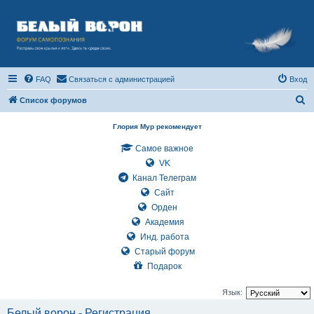
FAQ
Связаться с администрацией
Вход
П
Список форумов
о
Глория Мур рекомендует
и
Самое важное
с
VK
к
Канал Телеграм
Сайт
Орден
Академия
Инд. работа
Старый форум
Подарок
Язык:
Белый ворон - Регистрация