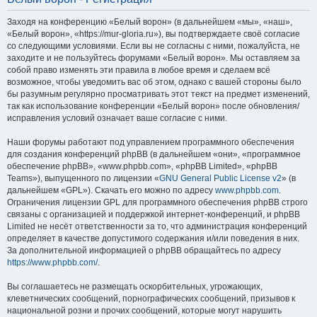
Заходя на конференцию «Белый ворон» (в дальнейшем «мы», «наш»,
«Белый ворон», «https://mur-gloria.ru»), вы подтверждаете своё согласие
со следующими условиями. Если вы не согласны с ними, пожалуйста, не
заходите и не пользуйтесь форумами «Белый ворон». Мы оставляем за
собой право изменять эти правила в любое время и сделаем всё
возможное, чтобы уведомить вас об этом, однако с вашей стороны было
бы разумным регулярно просматривать этот текст на предмет изменений,
так как использование конференции «Белый ворон» после обновления/
исправления условий означает ваше согласие с ними.
Наши форумы работают под управлением программного обеспечения
для создания конференций phpBB (в дальнейшем «они», «программное
обеспечение phpBB», «www.phpbb.com», «phpBB Limited», «phpBB
Teams»), выпущенного по лицензии «
GNU General Public License v2
» (в
дальнейшем «GPL»). Скачать его можно по адресу
www.phpbb.com
.
Ограничения лицензии GPL для программного обеспечения phpBB строго
связаны с организацией и поддержкой интернет-конференций, и phpBB
Limited не несёт ответственности за то, что администрация конференций
определяет в качестве допустимого содержания и/или поведения в них.
За дополнительной информацией о phpBB обращайтесь по адресу
https://www.phpbb.com/
.
Вы соглашаетесь не размещать оскорбительных, угрожающих,
клеветнических сообщений, порнографических сообщений, призывов к
национальной розни и прочих сообщений, которые могут нарушить