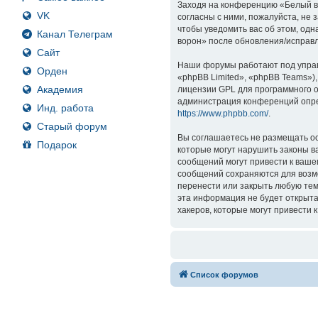
Заходя на конференцию «Белый вор
VK
согласны с ними, пожалуйста, не
чтобы уведомить вас об этом, од
Канал Телеграм
ворон» после обновления/исправл
Сайт
Наши форумы работают под управ
Орден
«phpBB Limited», «phpBB Teams»)
Академия
лицензии GPL для программного о
администрация конференций опре
Инд. работа
https://www.phpbb.com/
.
Старый форум
Вы соглашаетесь не размещать ос
Подарок
которые могут нарушить законы в
сообщений могут привести к ваше
сообщений сохраняются для возмо
перенести или закрыть любую тем
эта информация не будет открыта
хакеров, которые могут привести 
Список форумов