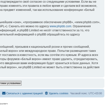
вы подтверждаете своё согласие со следующими условиями. Если вы не
право изменять эти правила в любое время и сделаем всё возможное,
 на предмет изменений, так как использование конференции «Белый
ьнейшем «они», «программное обеспечение phpBB», «www.phpbb.com»,
GPL»). Скачать его можно по адресу
www.phpbb.com
. Ограничения
еренций, и phpBB Limited не несёт ответственности за то, что
лнительной информацией о phpBB обращайтесь по адресу
ообщений, призывов к национальной розни и прочих сообщений,
«Белый ворон» или международное право. Попытки размещения таких
поставлен в известность, если мы сочтём это нужным. IP-адреса всех
аторы форумов «Белый ворон» имеют право удалить, отредактировать,
 что введённая вами информация будет храниться в базе данных. Хотя
ый ворон», ни phpBB Limited не может быть ответственна за действия
Связаться с администрацией
Удалить cookies
Часовой пояс:
UTC+03:00
рьевич