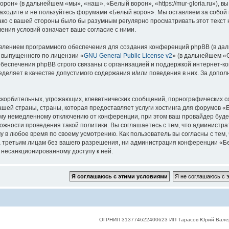
он» (в дальнейшем «мы», «наш», «Белый ворон», «https://mur-gloria.ru»), 
 заходите и не пользуйтесь форумами «Белый ворон». Мы оставляем за собой 
нако с вашей стороны было бы разумным регулярно просматривать этот текст
ения условий означает ваше согласие с ними.
лением программного обеспечения для создания конференций phpBB (в дал
, выпущенного по лицензии «
GNU General Public License v2
» (в дальнейшем «
беспечения phpBB строго связаны с организацией и поддержкой интернет-конф
деляет в качестве допустимого содержания и/или поведения в них. За допо
корбительных, угрожающих, клеветнических сообщений, порнографических с
ашей страны, страны, которая предоставляет услуги хостинга для форумов 
му немедленному отключению от конференции, при этом ваш провайдер будет 
жности проведения такой политики. Вы соглашаетесь с тем, что администр
у в любое время по своему усмотрению. Как пользователь вы согласны с тем,
 третьим лицам без вашего разрешения, ни администрация конференции «Бел
к несанкционированному доступу к ней.
ОГРНИП 313774622400623 ИП Тарасов Юрий Вале