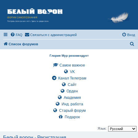
FAQ
Связаться с администрацией
Вход
П
Список форумов
о
Глория Мур рекомендует
и
Самое важное
с
VK
к
Канал Телеграм
Сайт
Орден
Академия
Инд. работа
Старый форум
Подарок
Язык:
Белый ворон - Регистрация