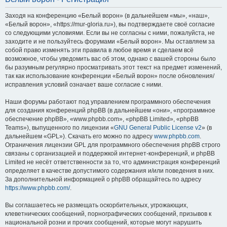
Заходя на конференцию «Белый ворон» (в дальнейшем «мы», «наш»,
«Белый ворон», «https://mur-gloria.ru»), вы подтверждаете своё согласие
со следующими условиями. Если вы не согласны с ними, пожалуйста, не
заходите и не пользуйтесь форумами «Белый ворон». Мы оставляем за
собой право изменять эти правила в любое время и сделаем всё
возможное, чтобы уведомить вас об этом, однако с вашей стороны было
бы разумным регулярно просматривать этот текст на предмет изменений,
так как использование конференции «Белый ворон» после обновления/
исправления условий означает ваше согласие с ними.
Наши форумы работают под управлением программного обеспечения
для создания конференций phpBB (в дальнейшем «они», «программное
обеспечение phpBB», «www.phpbb.com», «phpBB Limited», «phpBB
Teams»), выпущенного по лицензии «
GNU General Public License v2
» (в
дальнейшем «GPL»). Скачать его можно по адресу
www.phpbb.com
.
Ограничения лицензии GPL для программного обеспечения phpBB строго
связаны с организацией и поддержкой интернет-конференций, и phpBB
Limited не несёт ответственности за то, что администрация конференций
определяет в качестве допустимого содержания и/или поведения в них.
За дополнительной информацией о phpBB обращайтесь по адресу
https://www.phpbb.com/
.
Вы соглашаетесь не размещать оскорбительных, угрожающих,
клеветнических сообщений, порнографических сообщений, призывов к
национальной розни и прочих сообщений, которые могут нарушить