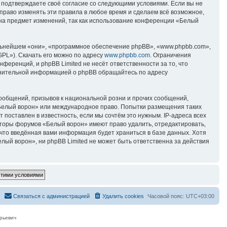
вы подтверждаете своё согласие со следующими условиями. Если вы не
право изменять эти правила в любое время и сделаем всё возможное,
 на предмет изменений, так как использование конференции «Белый
ьнейшем «они», «программное обеспечение phpBB», «www.phpbb.com»,
GPL»). Скачать его можно по адресу
www.phpbb.com
. Ограничения
еренций, и phpBB Limited не несёт ответственности за то, что
лнительной информацией о phpBB обращайтесь по адресу
ообщений, призывов к национальной розни и прочих сообщений,
«Белый ворон» или международное право. Попытки размещения таких
поставлен в известность, если мы сочтём это нужным. IP-адреса всех
аторы форумов «Белый ворон» имеют право удалить, отредактировать,
 что введённая вами информация будет храниться в базе данных. Хотя
ый ворон», ни phpBB Limited не может быть ответственна за действия
Связаться с администрацией
Удалить cookies
Часовой пояс:
UTC+03:00
рьевич