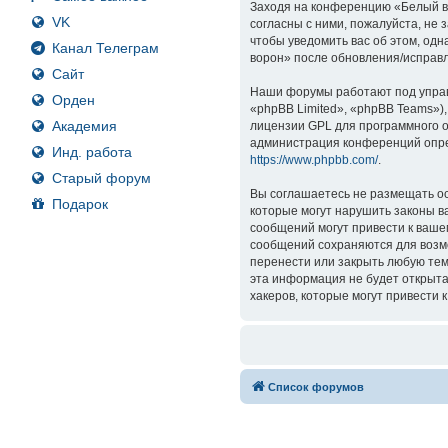
Заходя на конференцию «Белый вор
VK
согласны с ними, пожалуйста, не
чтобы уведомить вас об этом, од
Канал Телеграм
ворон» после обновления/исправл
Сайт
Наши форумы работают под управ
Орден
«phpBB Limited», «phpBB Teams»)
Академия
лицензии GPL для программного о
администрация конференций опре
Инд. работа
https://www.phpbb.com/
.
Старый форум
Вы соглашаетесь не размещать ос
Подарок
которые могут нарушить законы в
сообщений могут привести к ваше
сообщений сохраняются для возмо
перенести или закрыть любую тем
эта информация не будет открыта
хакеров, которые могут привести 
Список форумов