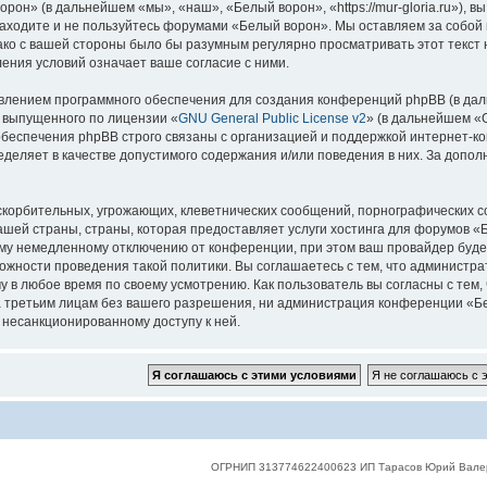
он» (в дальнейшем «мы», «наш», «Белый ворон», «https://mur-gloria.ru»), 
 заходите и не пользуйтесь форумами «Белый ворон». Мы оставляем за собой 
нако с вашей стороны было бы разумным регулярно просматривать этот текст
ения условий означает ваше согласие с ними.
лением программного обеспечения для создания конференций phpBB (в дал
, выпущенного по лицензии «
GNU General Public License v2
» (в дальнейшем «
беспечения phpBB строго связаны с организацией и поддержкой интернет-конф
деляет в качестве допустимого содержания и/или поведения в них. За допо
корбительных, угрожающих, клеветнических сообщений, порнографических с
ашей страны, страны, которая предоставляет услуги хостинга для форумов 
му немедленному отключению от конференции, при этом ваш провайдер будет 
жности проведения такой политики. Вы соглашаетесь с тем, что администр
у в любое время по своему усмотрению. Как пользователь вы согласны с тем,
 третьим лицам без вашего разрешения, ни администрация конференции «Бел
к несанкционированному доступу к ней.
ОГРНИП 313774622400623 ИП Тарасов Юрий Вале