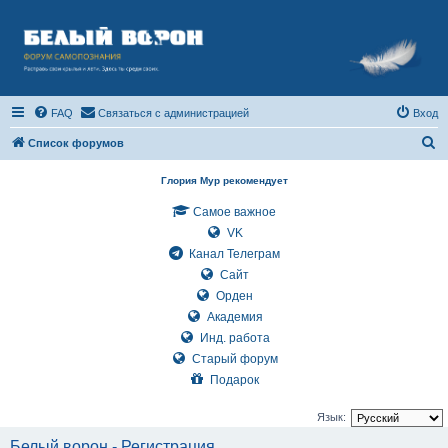
FAQ
Связаться с администрацией
Вход
П
Список форумов
о
Глория Мур рекомендует
и
Самое важное
с
VK
к
Канал Телеграм
Сайт
Орден
Академия
Инд. работа
Старый форум
Подарок
Язык:
Белый ворон - Регистрация