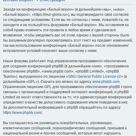
Заходя на конференцию «Белый ворон» (в дальнейшем «мы», «наш»,
«Белый ворон», «https://mur-gloria.ru»), вы подтверждаете своё согласие
со следующими условиями. Если вы не согласны с ними, пожалуйста, не
заходите и не пользуйтесь форумами «Белый ворон». Мы оставляем за
собой право изменять эти правила в любое время и сделаем всё
возможное, чтобы уведомить вас об этом, однако с вашей стороны было
бы разумным регулярно просматривать этот текст на предмет изменений,
так как использование конференции «Белый ворон» после обновления/
исправления условий означает ваше согласие с ними.
Наши форумы работают под управлением программного обеспечения
для создания конференций phpBB (в дальнейшем «они», «программное
обеспечение phpBB», «www.phpbb.com», «phpBB Limited», «phpBB
Teams»), выпущенного по лицензии «
GNU General Public License v2
» (в
дальнейшем «GPL»). Скачать его можно по адресу
www.phpbb.com
.
Ограничения лицензии GPL для программного обеспечения phpBB строго
связаны с организацией и поддержкой интернет-конференций, и phpBB
Limited не несёт ответственности за то, что администрация конференций
определяет в качестве допустимого содержания и/или поведения в них.
За дополнительной информацией о phpBB обращайтесь по адресу
https://www.phpbb.com/
.
Вы соглашаетесь не размещать оскорбительных, угрожающих,
клеветнических сообщений, порнографических сообщений, призывов к
национальной розни и прочих сообщений, которые могут нарушить