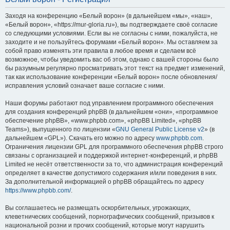
Заходя на конференцию «Белый ворон» (в дальнейшем «мы», «наш»,
«Белый ворон», «https://mur-gloria.ru»), вы подтверждаете своё согласие
со следующими условиями. Если вы не согласны с ними, пожалуйста, не
заходите и не пользуйтесь форумами «Белый ворон». Мы оставляем за
собой право изменять эти правила в любое время и сделаем всё
возможное, чтобы уведомить вас об этом, однако с вашей стороны было
бы разумным регулярно просматривать этот текст на предмет изменений,
так как использование конференции «Белый ворон» после обновления/
исправления условий означает ваше согласие с ними.
Наши форумы работают под управлением программного обеспечения
для создания конференций phpBB (в дальнейшем «они», «программное
обеспечение phpBB», «www.phpbb.com», «phpBB Limited», «phpBB
Teams»), выпущенного по лицензии «
GNU General Public License v2
» (в
дальнейшем «GPL»). Скачать его можно по адресу
www.phpbb.com
.
Ограничения лицензии GPL для программного обеспечения phpBB строго
связаны с организацией и поддержкой интернет-конференций, и phpBB
Limited не несёт ответственности за то, что администрация конференций
определяет в качестве допустимого содержания и/или поведения в них.
За дополнительной информацией о phpBB обращайтесь по адресу
https://www.phpbb.com/
.
Вы соглашаетесь не размещать оскорбительных, угрожающих,
клеветнических сообщений, порнографических сообщений, призывов к
национальной розни и прочих сообщений, которые могут нарушить