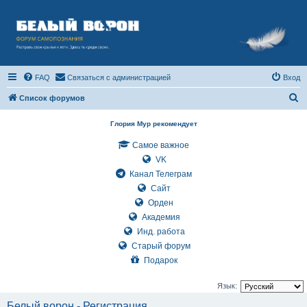
FAQ
Связаться с администрацией
Вход
П
Список форумов
о
Глория Мур рекомендует
и
Самое важное
с
VK
к
Канал Телеграм
Сайт
Орден
Академия
Инд. работа
Старый форум
Подарок
Язык:
Белый ворон - Регистрация