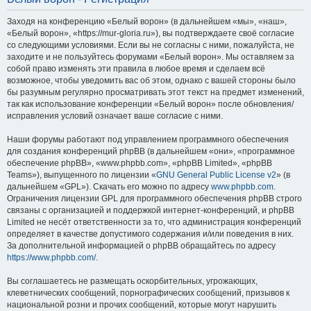
Заходя на конференцию «Белый ворон» (в дальнейшем «мы», «наш»,
«Белый ворон», «https://mur-gloria.ru»), вы подтверждаете своё согласие
со следующими условиями. Если вы не согласны с ними, пожалуйста, не
заходите и не пользуйтесь форумами «Белый ворон». Мы оставляем за
собой право изменять эти правила в любое время и сделаем всё
возможное, чтобы уведомить вас об этом, однако с вашей стороны было
бы разумным регулярно просматривать этот текст на предмет изменений,
так как использование конференции «Белый ворон» после обновления/
исправления условий означает ваше согласие с ними.
Наши форумы работают под управлением программного обеспечения
для создания конференций phpBB (в дальнейшем «они», «программное
обеспечение phpBB», «www.phpbb.com», «phpBB Limited», «phpBB
Teams»), выпущенного по лицензии «
GNU General Public License v2
» (в
дальнейшем «GPL»). Скачать его можно по адресу
www.phpbb.com
.
Ограничения лицензии GPL для программного обеспечения phpBB строго
связаны с организацией и поддержкой интернет-конференций, и phpBB
Limited не несёт ответственности за то, что администрация конференций
определяет в качестве допустимого содержания и/или поведения в них.
За дополнительной информацией о phpBB обращайтесь по адресу
https://www.phpbb.com/
.
Вы соглашаетесь не размещать оскорбительных, угрожающих,
клеветнических сообщений, порнографических сообщений, призывов к
национальной розни и прочих сообщений, которые могут нарушить