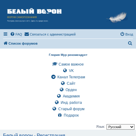
FAQ
Связаться с администрацией
Вход
П
Список форумов
о
Глория Мур рекомендует
и
Самое важное
с
VK
к
Канал Телеграм
Сайт
Орден
Академия
Инд. работа
Старый форум
Подарок
Язык:
Белый ворон - Регистрация