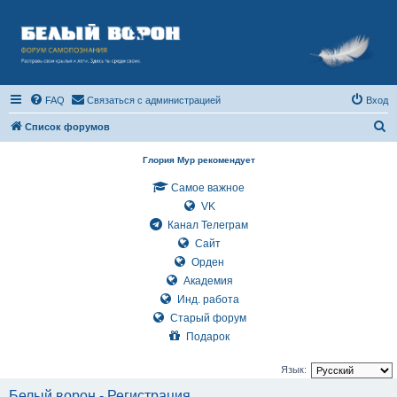
FAQ
Связаться с администрацией
Вход
П
Список форумов
о
Глория Мур рекомендует
и
Самое важное
с
VK
к
Канал Телеграм
Сайт
Орден
Академия
Инд. работа
Старый форум
Подарок
Язык:
Белый ворон - Регистрация