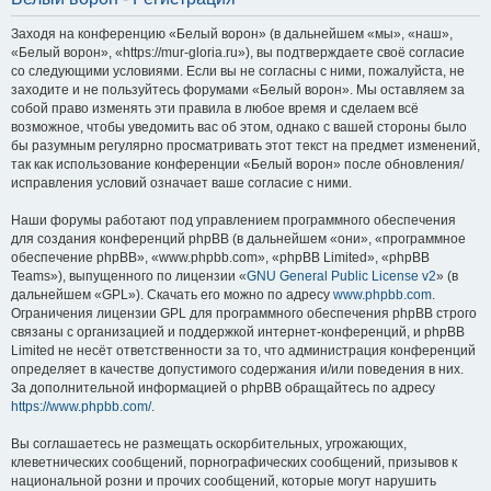
Заходя на конференцию «Белый ворон» (в дальнейшем «мы», «наш»,
«Белый ворон», «https://mur-gloria.ru»), вы подтверждаете своё согласие
со следующими условиями. Если вы не согласны с ними, пожалуйста, не
заходите и не пользуйтесь форумами «Белый ворон». Мы оставляем за
собой право изменять эти правила в любое время и сделаем всё
возможное, чтобы уведомить вас об этом, однако с вашей стороны было
бы разумным регулярно просматривать этот текст на предмет изменений,
так как использование конференции «Белый ворон» после обновления/
исправления условий означает ваше согласие с ними.
Наши форумы работают под управлением программного обеспечения
для создания конференций phpBB (в дальнейшем «они», «программное
обеспечение phpBB», «www.phpbb.com», «phpBB Limited», «phpBB
Teams»), выпущенного по лицензии «
GNU General Public License v2
» (в
дальнейшем «GPL»). Скачать его можно по адресу
www.phpbb.com
.
Ограничения лицензии GPL для программного обеспечения phpBB строго
связаны с организацией и поддержкой интернет-конференций, и phpBB
Limited не несёт ответственности за то, что администрация конференций
определяет в качестве допустимого содержания и/или поведения в них.
За дополнительной информацией о phpBB обращайтесь по адресу
https://www.phpbb.com/
.
Вы соглашаетесь не размещать оскорбительных, угрожающих,
клеветнических сообщений, порнографических сообщений, призывов к
национальной розни и прочих сообщений, которые могут нарушить