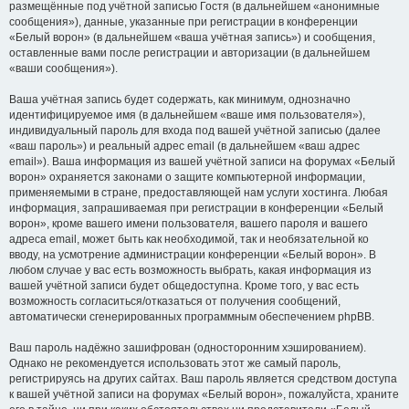
размещённые под учётной записью Гостя (в дальнейшем «анонимные
сообщения»), данные, указанные при регистрации в конференции
«Белый ворон» (в дальнейшем «ваша учётная запись») и сообщения,
оставленные вами после регистрации и авторизации (в дальнейшем
«ваши сообщения»).
Ваша учётная запись будет содержать, как минимум, однозначно
идентифицируемое имя (в дальнейшем «ваше имя пользователя»),
индивидуальный пароль для входа под вашей учётной записью (далее
«ваш пароль») и реальный адрес email (в дальнейшем «ваш адрес
email»). Ваша информация из вашей учётной записи на форумах «Белый
ворон» охраняется законами о защите компьютерной информации,
применяемыми в стране, предоставляющей нам услуги хостинга. Любая
информация, запрашиваемая при регистрации в конференции «Белый
ворон», кроме вашего имени пользователя, вашего пароля и вашего
адреса email, может быть как необходимой, так и необязательной ко
вводу, на усмотрение администрации конференции «Белый ворон». В
любом случае у вас есть возможность выбрать, какая информация из
вашей учётной записи будет общедоступна. Кроме того, у вас есть
возможность согласиться/отказаться от получения сообщений,
автоматически сгенерированных программным обеспечением phpBB.
Ваш пароль надёжно зашифрован (односторонним хэшированием).
Однако не рекомендуется использовать этот же самый пароль,
регистрируясь на других сайтах. Ваш пароль является средством доступа
к вашей учётной записи на форумах «Белый ворон», пожалуйста, храните