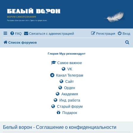
FAQ
Связаться с администрацией
Регистрация
Вход
П
Список форумов
о
Глория Мур рекомендует
и
Самое важное
с
VK
к
Канал Телеграм
Сайт
Орден
Академия
Инд. работа
Старый форум
Подарок
Белый ворон - Соглашение о конфиденциальности