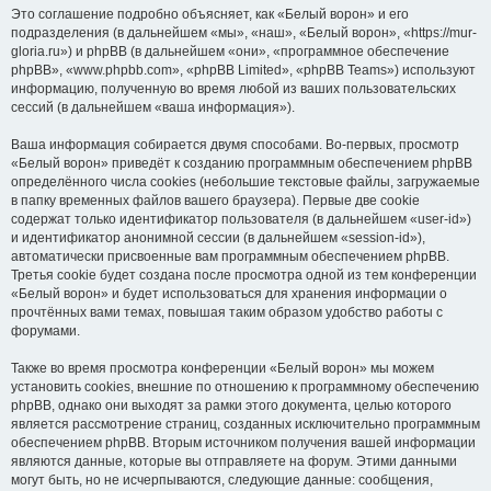
Это соглашение подробно объясняет, как «Белый ворон» и его
подразделения (в дальнейшем «мы», «наш», «Белый ворон», «https://mur-
gloria.ru») и phpBB (в дальнейшем «они», «программное обеспечение
phpBB», «www.phpbb.com», «phpBB Limited», «phpBB Teams») используют
информацию, полученную во время любой из ваших пользовательских
сессий (в дальнейшем «ваша информация»).
Ваша информация собирается двумя способами. Во-первых, просмотр
«Белый ворон» приведёт к созданию программным обеспечением phpBB
определённого числа cookies (небольшие текстовые файлы, загружаемые
в папку временных файлов вашего браузера). Первые две cookie
содержат только идентификатор пользователя (в дальнейшем «user-id»)
и идентификатор анонимной сессии (в дальнейшем «session-id»),
автоматически присвоенные вам программным обеспечением phpBB.
Третья cookie будет создана после просмотра одной из тем конференции
«Белый ворон» и будет использоваться для хранения информации о
прочтённых вами темах, повышая таким образом удобство работы с
форумами.
Также во время просмотра конференции «Белый ворон» мы можем
установить cookies, внешние по отношению к программному обеспечению
phpBB, однако они выходят за рамки этого документа, целью которого
является рассмотрение страниц, созданных исключительно программным
обеспечением phpBB. Вторым источником получения вашей информации
являются данные, которые вы отправляете на форум. Этими данными
могут быть, но не исчерпываются, следующие данные: сообщения,