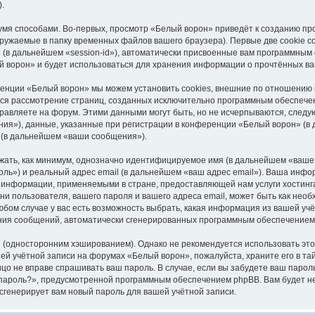
.
мя способами. Во-первых, просмотр «Белый ворон» приведёт к созданию пр
ружаемые в папку временных файлов вашего браузера). Первые две cookie со
(в дальнейшем «session-id»), автоматически присвоенные вам программным 
й ворон» и будет использоваться для хранения информации о прочтённых ва
енции «Белый ворон» мы можем установить cookies, внешние по отношению к
ется рассмотрение страниц, созданных исключительно программным обеспеч
равляете на форум. Этими данными могут быть, но не исчерпываются, след
я»), данные, указанные при регистрации в конференции «Белый ворон» (в 
 (в дальнейшем «ваши сообщения»).
жать, как минимум, однозначно идентифицируемое имя (в дальнейшем «ваше
оль») и реальный адрес email (в дальнейшем «ваш адрес email»). Ваша инф
 информации, применяемыми в стране, предоставляющей нам услуги хостин
ни пользователя, вашего пароля и вашего адреса email, может быть как необ
бом случае у вас есть возможность выбрать, какая информация из вашей учёт
чения сообщений, автоматически сгенерированных программным обеспечением
односторонним хэшированием). Однако не рекомендуется использовать этот 
ей учётной записи на форумах «Белый ворон», пожалуйста, храните его в та
лицо не вправе спрашивать ваш пароль. В случае, если вы забудете ваш паро
ароль?», предусмотренной программным обеспечением phpBB. Вам будет нео
генерирует вам новый пароль для вашей учётной записи.