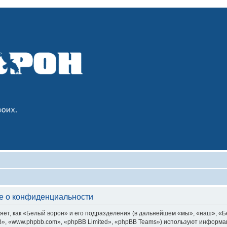
е о конфиденциальности
т, как «Белый ворон» и его подразделения (в дальнейшем «мы», «наш», «Белы
, «www.phpbb.com», «phpBB Limited», «phpBB Teams») используют информац