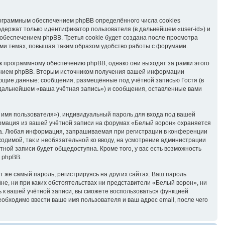
ограммным обеспечением phpBB определённого числа cookies
держат только идентификатор пользователя (в дальнейшем «user-id») и
обеспечением phpBB. Третья cookie будет создана после просмотра
ми темах, повышая таким образом удобство работы с форумами.
 программному обеспечению phpBB, однако они выходят за рамки этого
ением phpBB. Вторым источником получения вашей информации
ующие данные: сообщения, размещённые под учётной записью Гостя (в
дальнейшем «ваша учётная запись») и сообщения, оставленные вами
 имя пользователя»), индивидуальный пароль для входа под вашей
ормация из вашей учётной записи на форумах «Белый ворон» охраняется
га. Любая информация, запрашиваемая при регистрации в конференции
ходимой, так и необязательной ко вводу, на усмотрение администрации
ной записи будет общедоступна. Кроме того, у вас есть возможность
 phpBB.
же самый пароль, регистрируясь на других сайтах. Ваш пароль
йне, ни при каких обстоятельствах ни представители «Белый ворон», ни
ль к вашей учётной записи, вы сможете воспользоваться функцией
бходимо ввести ваше имя пользователя и ваш адрес email, после чего