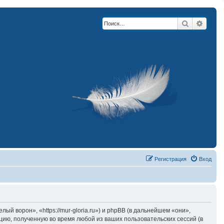
Поиск
Расши
Регистрация
Вход
й ворон», «https://mur-gloria.ru») и phpBB (в дальнейшем «они»,
ию, полученную во время любой из ваших пользовательских сессий (в