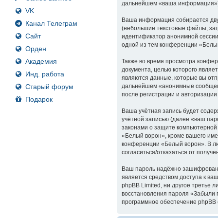
дальнейшем «ваша информация»)
VK
Ваша информация собирается дву
Канал Телеграм
(небольшие текстовые файлы, заг
Сайт
идентификатор анонимной сессии 
одной из тем конференции «Белы
Орден
Академия
Также во время просмотра конфер
документа, целью которого явля
Инд. работа
являются данные, которые вы отп
Старый форум
дальнейшем «анонимные сообщени
после регистрации и авторизации
Подарок
Ваша учётная запись будет содер
учётной записью (далее «ваш пар
законами о защите компьютерной
«Белый ворон», кроме вашего име
конференции «Белый ворон». В лю
согласиться/отказаться от полу
Ваш пароль надёжно зашифрован (
является средством доступа к ваш
phpBB Limited, ни другое третье 
восстановления пароля «Забыли п
программное обеспечение phpBB с