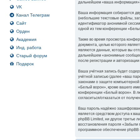
дальнейшем «ваша информация»)
VK
Ваша информация собирается дву
Канал Телеграм
(небольшие текстовые файлы, заг
Сайт
идентификатор анонимной сессии 
одной из тем конференции «Белы
Орден
Академия
Также во время просмотра конфер
документа, целью которого явля
Инд. работа
являются данные, которые вы отп
Старый форум
дальнейшем «анонимные сообщени
после регистрации и авторизации
Подарок
Ваша учётная запись будет содер
учётной записью (далее «ваш пар
законами о защите компьютерной
«Белый ворон», кроме вашего име
конференции «Белый ворон». В лю
согласиться/отказаться от полу
Ваш пароль надёжно зашифрован (
является средством доступа к ваш
phpBB Limited, ни другое третье 
восстановления пароля «Забыли п
программное обеспечение phpBB с