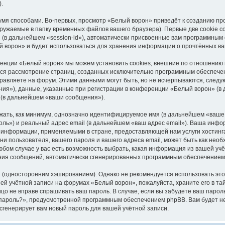
.
мя способами. Во-первых, просмотр «Белый ворон» приведёт к созданию пр
ружаемые в папку временных файлов вашего браузера). Первые две cookie со
(в дальнейшем «session-id»), автоматически присвоенные вам программным 
й ворон» и будет использоваться для хранения информации о прочтённых ва
енции «Белый ворон» мы можем установить cookies, внешние по отношению к
ется рассмотрение страниц, созданных исключительно программным обеспеч
равляете на форум. Этими данными могут быть, но не исчерпываются, след
я»), данные, указанные при регистрации в конференции «Белый ворон» (в 
 (в дальнейшем «ваши сообщения»).
жать, как минимум, однозначно идентифицируемое имя (в дальнейшем «ваше
оль») и реальный адрес email (в дальнейшем «ваш адрес email»). Ваша инф
 информации, применяемыми в стране, предоставляющей нам услуги хостин
ни пользователя, вашего пароля и вашего адреса email, может быть как необ
бом случае у вас есть возможность выбрать, какая информация из вашей учёт
чения сообщений, автоматически сгенерированных программным обеспечением
односторонним хэшированием). Однако не рекомендуется использовать этот 
ей учётной записи на форумах «Белый ворон», пожалуйста, храните его в та
лицо не вправе спрашивать ваш пароль. В случае, если вы забудете ваш паро
ароль?», предусмотренной программным обеспечением phpBB. Вам будет нео
генерирует вам новый пароль для вашей учётной записи.