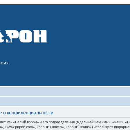
е о конфиденциальности
т, как «Белый ворон» и его подразделения (в дальнейшем «мы», «наш», «Белы
, «www.phpbb.com», «phpBB Limited», «phpBB Teams») используют информац