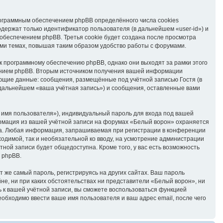
ограммным обеспечением phpBB определённого числа cookies
держат только идентификатор пользователя (в дальнейшем «user-id») и
обеспечением phpBB. Третья cookie будет создана после просмотра
ми темах, повышая таким образом удобство работы с форумами.
 программному обеспечению phpBB, однако они выходят за рамки этого
ением phpBB. Вторым источником получения вашей информации
ующие данные: сообщения, размещённые под учётной записью Гостя (в
дальнейшем «ваша учётная запись») и сообщения, оставленные вами
 имя пользователя»), индивидуальный пароль для входа под вашей
ормация из вашей учётной записи на форумах «Белый ворон» охраняется
га. Любая информация, запрашиваемая при регистрации в конференции
ходимой, так и необязательной ко вводу, на усмотрение администрации
ной записи будет общедоступна. Кроме того, у вас есть возможность
 phpBB.
же самый пароль, регистрируясь на других сайтах. Ваш пароль
йне, ни при каких обстоятельствах ни представители «Белый ворон», ни
ль к вашей учётной записи, вы сможете воспользоваться функцией
бходимо ввести ваше имя пользователя и ваш адрес email, после чего