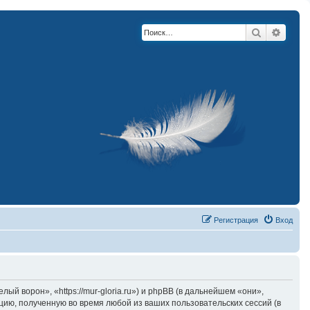
Поиск
Расши
Регистрация
Вход
й ворон», «https://mur-gloria.ru») и phpBB (в дальнейшем «они»,
ию, полученную во время любой из ваших пользовательских сессий (в