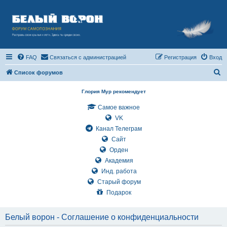
FAQ
Связаться с администрацией
Регистрация
Вход
П
Список форумов
о
Глория Мур рекомендует
и
Самое важное
с
VK
к
Канал Телеграм
Сайт
Орден
Академия
Инд. работа
Старый форум
Подарок
Белый ворон - Соглашение о конфиденциальности