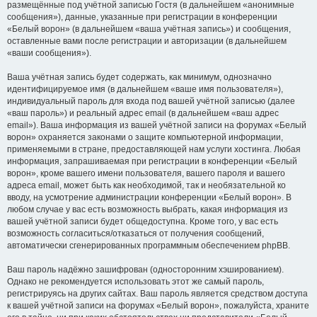
размещённые под учётной записью Гостя (в дальнейшем «анонимные
сообщения»), данные, указанные при регистрации в конференции
«Белый ворон» (в дальнейшем «ваша учётная запись») и сообщения,
оставленные вами после регистрации и авторизации (в дальнейшем
«ваши сообщения»).
Ваша учётная запись будет содержать, как минимум, однозначно
идентифицируемое имя (в дальнейшем «ваше имя пользователя»),
индивидуальный пароль для входа под вашей учётной записью (далее
«ваш пароль») и реальный адрес email (в дальнейшем «ваш адрес
email»). Ваша информация из вашей учётной записи на форумах «Белый
ворон» охраняется законами о защите компьютерной информации,
применяемыми в стране, предоставляющей нам услуги хостинга. Любая
информация, запрашиваемая при регистрации в конференции «Белый
ворон», кроме вашего имени пользователя, вашего пароля и вашего
адреса email, может быть как необходимой, так и необязательной ко
вводу, на усмотрение администрации конференции «Белый ворон». В
любом случае у вас есть возможность выбрать, какая информация из
вашей учётной записи будет общедоступна. Кроме того, у вас есть
возможность согласиться/отказаться от получения сообщений,
автоматически сгенерированных программным обеспечением phpBB.
Ваш пароль надёжно зашифрован (односторонним хэшированием).
Однако не рекомендуется использовать этот же самый пароль,
регистрируясь на других сайтах. Ваш пароль является средством доступа
к вашей учётной записи на форумах «Белый ворон», пожалуйста, храните