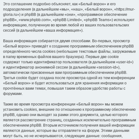
Это соглашение подробно объясняет, как «Белый ворон» и его
подразделения (в дальнейшем «мы», «наш», «Белый ворон», «https://mur-
gloria.ru») и phpBB (в дальнейшем «они», «программное обеспечение
phpBB», «www.phpbb.com», «phpBB Limited», «phpBB Teams») используют
информацию, полученную во время любой из ваших пользовательских
сессий (в дальнейшем «ваша информация»).
Ваша информация собирается двумя способами. Во-первых, просмотр
«Белый ворон» приведёт к созданию программным обеспечением phpBB
определённого числа cookies (небольшие текстовые файлы, загружаемые
в папку временных файлов вашего браузера). Первые две cookie
содержат только идентификатор пользователя (в дальнейшем «user-id»)
и идентификатор анонимной сессии (в дальнейшем «session-id»),
автоматически присвоенные вам программным обеспечением phpBB.
Третья cookie будет создана после просмотра одной из тем конференции
«Белый ворон» и будет использоваться для хранения информации о
прочтённых вами темах, повышая таким образом удобство работы с
форумами.
Также во время просмотра конференции «Белый ворон» мы можем
установить cookies, внешние по отношению к программному обеспечению
phpBB, однако они выходят за рамки этого документа, целью которого
является рассмотрение страниц, созданных исключительно программным
обеспечением phpBB. Вторым источником получения вашей информации
являются данные, которые вы отправляете на форум. Этими данными
могут быть, но не исчерпываются, следующие данные: сообщения,