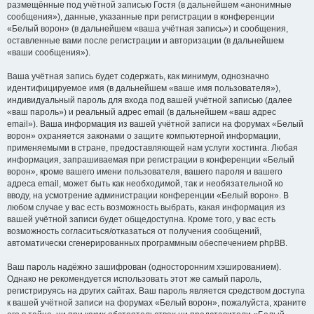
размещённые под учётной записью Гостя (в дальнейшем «анонимные
сообщения»), данные, указанные при регистрации в конференции
«Белый ворон» (в дальнейшем «ваша учётная запись») и сообщения,
оставленные вами после регистрации и авторизации (в дальнейшем
«ваши сообщения»).
Ваша учётная запись будет содержать, как минимум, однозначно
идентифицируемое имя (в дальнейшем «ваше имя пользователя»),
индивидуальный пароль для входа под вашей учётной записью (далее
«ваш пароль») и реальный адрес email (в дальнейшем «ваш адрес
email»). Ваша информация из вашей учётной записи на форумах «Белый
ворон» охраняется законами о защите компьютерной информации,
применяемыми в стране, предоставляющей нам услуги хостинга. Любая
информация, запрашиваемая при регистрации в конференции «Белый
ворон», кроме вашего имени пользователя, вашего пароля и вашего
адреса email, может быть как необходимой, так и необязательной ко
вводу, на усмотрение администрации конференции «Белый ворон». В
любом случае у вас есть возможность выбрать, какая информация из
вашей учётной записи будет общедоступна. Кроме того, у вас есть
возможность согласиться/отказаться от получения сообщений,
автоматически сгенерированных программным обеспечением phpBB.
Ваш пароль надёжно зашифрован (односторонним хэшированием).
Однако не рекомендуется использовать этот же самый пароль,
регистрируясь на других сайтах. Ваш пароль является средством доступа
к вашей учётной записи на форумах «Белый ворон», пожалуйста, храните