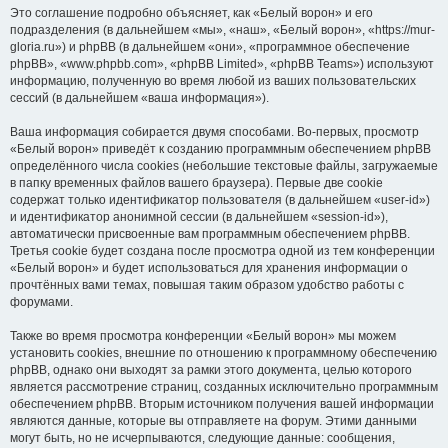
Это соглашение подробно объясняет, как «Белый ворон» и его
подразделения (в дальнейшем «мы», «наш», «Белый ворон», «https://mur-
gloria.ru») и phpBB (в дальнейшем «они», «программное обеспечение
phpBB», «www.phpbb.com», «phpBB Limited», «phpBB Teams») используют
информацию, полученную во время любой из ваших пользовательских
сессий (в дальнейшем «ваша информация»).
Ваша информация собирается двумя способами. Во-первых, просмотр
«Белый ворон» приведёт к созданию программным обеспечением phpBB
определённого числа cookies (небольшие текстовые файлы, загружаемые
в папку временных файлов вашего браузера). Первые две cookie
содержат только идентификатор пользователя (в дальнейшем «user-id»)
и идентификатор анонимной сессии (в дальнейшем «session-id»),
автоматически присвоенные вам программным обеспечением phpBB.
Третья cookie будет создана после просмотра одной из тем конференции
«Белый ворон» и будет использоваться для хранения информации о
прочтённых вами темах, повышая таким образом удобство работы с
форумами.
Также во время просмотра конференции «Белый ворон» мы можем
установить cookies, внешние по отношению к программному обеспечению
phpBB, однако они выходят за рамки этого документа, целью которого
является рассмотрение страниц, созданных исключительно программным
обеспечением phpBB. Вторым источником получения вашей информации
являются данные, которые вы отправляете на форум. Этими данными
могут быть, но не исчерпываются, следующие данные: сообщения,