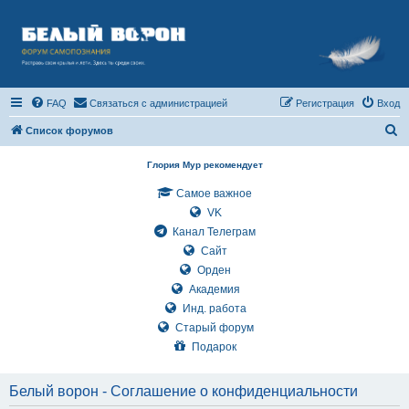
FAQ
Связаться с администрацией
Регистрация
Вход
П
Список форумов
о
Глория Мур рекомендует
и
Самое важное
с
VK
к
Канал Телеграм
Сайт
Орден
Академия
Инд. работа
Старый форум
Подарок
Белый ворон - Соглашение о конфиденциальности