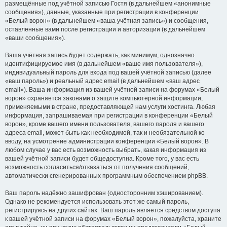
размещённые под учётной записью Гостя (в дальнейшем «анонимные
сообщения»), данные, указанные при регистрации в конференции
«Белый ворон» (в дальнейшем «ваша учётная запись») и сообщения,
оставленные вами после регистрации и авторизации (в дальнейшем
«ваши сообщения»).
Ваша учётная запись будет содержать, как минимум, однозначно
идентифицируемое имя (в дальнейшем «ваше имя пользователя»),
индивидуальный пароль для входа под вашей учётной записью (далее
«ваш пароль») и реальный адрес email (в дальнейшем «ваш адрес
email»). Ваша информация из вашей учётной записи на форумах «Белый
ворон» охраняется законами о защите компьютерной информации,
применяемыми в стране, предоставляющей нам услуги хостинга. Любая
информация, запрашиваемая при регистрации в конференции «Белый
ворон», кроме вашего имени пользователя, вашего пароля и вашего
адреса email, может быть как необходимой, так и необязательной ко
вводу, на усмотрение администрации конференции «Белый ворон». В
любом случае у вас есть возможность выбрать, какая информация из
вашей учётной записи будет общедоступна. Кроме того, у вас есть
возможность согласиться/отказаться от получения сообщений,
автоматически сгенерированных программным обеспечением phpBB.
Ваш пароль надёжно зашифрован (односторонним хэшированием).
Однако не рекомендуется использовать этот же самый пароль,
регистрируясь на других сайтах. Ваш пароль является средством доступа
к вашей учётной записи на форумах «Белый ворон», пожалуйста, храните