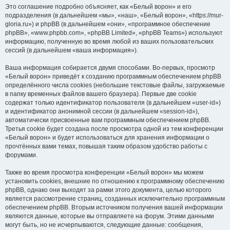
Это соглашение подробно объясняет, как «Белый ворон» и его
подразделения (в дальнейшем «мы», «наш», «Белый ворон», «https://mur-
gloria.ru») и phpBB (в дальнейшем «они», «программное обеспечение
phpBB», «www.phpbb.com», «phpBB Limited», «phpBB Teams») используют
информацию, полученную во время любой из ваших пользовательских
сессий (в дальнейшем «ваша информация»).
Ваша информация собирается двумя способами. Во-первых, просмотр
«Белый ворон» приведёт к созданию программным обеспечением phpBB
определённого числа cookies (небольшие текстовые файлы, загружаемые
в папку временных файлов вашего браузера). Первые две cookie
содержат только идентификатор пользователя (в дальнейшем «user-id»)
и идентификатор анонимной сессии (в дальнейшем «session-id»),
автоматически присвоенные вам программным обеспечением phpBB.
Третья cookie будет создана после просмотра одной из тем конференции
«Белый ворон» и будет использоваться для хранения информации о
прочтённых вами темах, повышая таким образом удобство работы с
форумами.
Также во время просмотра конференции «Белый ворон» мы можем
установить cookies, внешние по отношению к программному обеспечению
phpBB, однако они выходят за рамки этого документа, целью которого
является рассмотрение страниц, созданных исключительно программным
обеспечением phpBB. Вторым источником получения вашей информации
являются данные, которые вы отправляете на форум. Этими данными
могут быть, но не исчерпываются, следующие данные: сообщения,