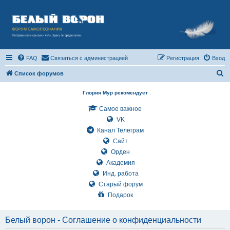
FAQ
Связаться с администрацией
Регистрация
Вход
П
Список форумов
о
Глория Мур рекомендует
и
Самое важное
с
VK
к
Канал Телеграм
Сайт
Орден
Академия
Инд. работа
Старый форум
Подарок
Белый ворон - Соглашение о конфиденциальности