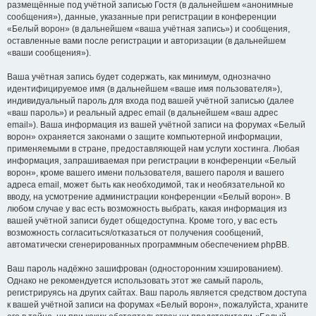
размещённые под учётной записью Гостя (в дальнейшем «анонимные
сообщения»), данные, указанные при регистрации в конференции
«Белый ворон» (в дальнейшем «ваша учётная запись») и сообщения,
оставленные вами после регистрации и авторизации (в дальнейшем
«ваши сообщения»).
Ваша учётная запись будет содержать, как минимум, однозначно
идентифицируемое имя (в дальнейшем «ваше имя пользователя»),
индивидуальный пароль для входа под вашей учётной записью (далее
«ваш пароль») и реальный адрес email (в дальнейшем «ваш адрес
email»). Ваша информация из вашей учётной записи на форумах «Белый
ворон» охраняется законами о защите компьютерной информации,
применяемыми в стране, предоставляющей нам услуги хостинга. Любая
информация, запрашиваемая при регистрации в конференции «Белый
ворон», кроме вашего имени пользователя, вашего пароля и вашего
адреса email, может быть как необходимой, так и необязательной ко
вводу, на усмотрение администрации конференции «Белый ворон». В
любом случае у вас есть возможность выбрать, какая информация из
вашей учётной записи будет общедоступна. Кроме того, у вас есть
возможность согласиться/отказаться от получения сообщений,
автоматически сгенерированных программным обеспечением phpBB.
Ваш пароль надёжно зашифрован (односторонним хэшированием).
Однако не рекомендуется использовать этот же самый пароль,
регистрируясь на других сайтах. Ваш пароль является средством доступа
к вашей учётной записи на форумах «Белый ворон», пожалуйста, храните