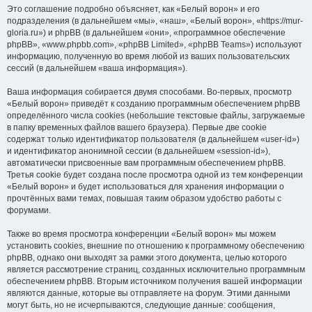
Это соглашение подробно объясняет, как «Белый ворон» и его
подразделения (в дальнейшем «мы», «наш», «Белый ворон», «https://mur-
gloria.ru») и phpBB (в дальнейшем «они», «программное обеспечение
phpBB», «www.phpbb.com», «phpBB Limited», «phpBB Teams») используют
информацию, полученную во время любой из ваших пользовательских
сессий (в дальнейшем «ваша информация»).
Ваша информация собирается двумя способами. Во-первых, просмотр
«Белый ворон» приведёт к созданию программным обеспечением phpBB
определённого числа cookies (небольшие текстовые файлы, загружаемые
в папку временных файлов вашего браузера). Первые две cookie
содержат только идентификатор пользователя (в дальнейшем «user-id»)
и идентификатор анонимной сессии (в дальнейшем «session-id»),
автоматически присвоенные вам программным обеспечением phpBB.
Третья cookie будет создана после просмотра одной из тем конференции
«Белый ворон» и будет использоваться для хранения информации о
прочтённых вами темах, повышая таким образом удобство работы с
форумами.
Также во время просмотра конференции «Белый ворон» мы можем
установить cookies, внешние по отношению к программному обеспечению
phpBB, однако они выходят за рамки этого документа, целью которого
является рассмотрение страниц, созданных исключительно программным
обеспечением phpBB. Вторым источником получения вашей информации
являются данные, которые вы отправляете на форум. Этими данными
могут быть, но не исчерпываются, следующие данные: сообщения,