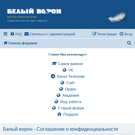
FAQ
Связаться с администрацией
Регистрация
Вход
П
Список форумов
о
Глория Мур рекомендует
и
Самое важное
с
VK
к
Канал Телеграм
Сайт
Орден
Академия
Инд. работа
Старый форум
Подарок
Белый ворон - Соглашение о конфиденциальности