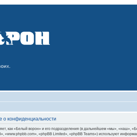
е о конфиденциальности
т, как «Белый ворон» и его подразделения (в дальнейшем «мы», «наш», «Белы
, «www.phpbb.com», «phpBB Limited», «phpBB Teams») используют информац