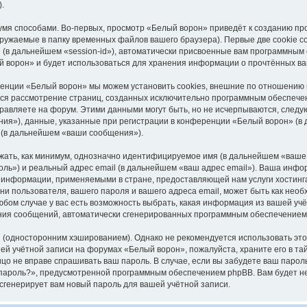
.
мя способами. Во-первых, просмотр «Белый ворон» приведёт к созданию пр
ружаемые в папку временных файлов вашего браузера). Первые две cookie со
(в дальнейшем «session-id»), автоматически присвоенные вам программным 
й ворон» и будет использоваться для хранения информации о прочтённых ва
енции «Белый ворон» мы можем установить cookies, внешние по отношению к
ется рассмотрение страниц, созданных исключительно программным обеспеч
равляете на форум. Этими данными могут быть, но не исчерпываются, след
я»), данные, указанные при регистрации в конференции «Белый ворон» (в 
 (в дальнейшем «ваши сообщения»).
жать, как минимум, однозначно идентифицируемое имя (в дальнейшем «ваше
оль») и реальный адрес email (в дальнейшем «ваш адрес email»). Ваша инф
 информации, применяемыми в стране, предоставляющей нам услуги хостин
ни пользователя, вашего пароля и вашего адреса email, может быть как необ
бом случае у вас есть возможность выбрать, какая информация из вашей учёт
чения сообщений, автоматически сгенерированных программным обеспечением
односторонним хэшированием). Однако не рекомендуется использовать этот 
ей учётной записи на форумах «Белый ворон», пожалуйста, храните его в та
лицо не вправе спрашивать ваш пароль. В случае, если вы забудете ваш паро
ароль?», предусмотренной программным обеспечением phpBB. Вам будет нео
генерирует вам новый пароль для вашей учётной записи.