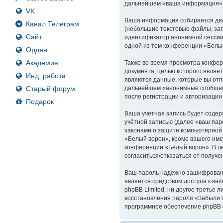
дальнейшем «ваша информация»)
VK
Ваша информация собирается дву
Канал Телеграм
(небольшие текстовые файлы, заг
Сайт
идентификатор анонимной сессии 
одной из тем конференции «Белы
Орден
Академия
Также во время просмотра конфер
документа, целью которого явля
Инд. работа
являются данные, которые вы отп
Старый форум
дальнейшем «анонимные сообщени
после регистрации и авторизации
Подарок
Ваша учётная запись будет содер
учётной записью (далее «ваш пар
законами о защите компьютерной
«Белый ворон», кроме вашего име
конференции «Белый ворон». В лю
согласиться/отказаться от полу
Ваш пароль надёжно зашифрован (
является средством доступа к ваш
phpBB Limited, ни другое третье 
восстановления пароля «Забыли п
программное обеспечение phpBB с