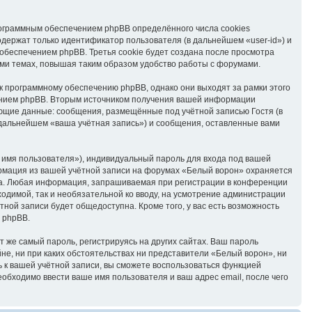
ограммным обеспечением phpBB определённого числа cookies
держат только идентификатор пользователя (в дальнейшем «user-id») и
обеспечением phpBB. Третья cookie будет создана после просмотра
ми темах, повышая таким образом удобство работы с форумами.
 программному обеспечению phpBB, однако они выходят за рамки этого
ением phpBB. Вторым источником получения вашей информации
ующие данные: сообщения, размещённые под учётной записью Гостя (в
дальнейшем «ваша учётная запись») и сообщения, оставленные вами
 имя пользователя»), индивидуальный пароль для входа под вашей
ормация из вашей учётной записи на форумах «Белый ворон» охраняется
га. Любая информация, запрашиваемая при регистрации в конференции
ходимой, так и необязательной ко вводу, на усмотрение администрации
ной записи будет общедоступна. Кроме того, у вас есть возможность
 phpBB.
же самый пароль, регистрируясь на других сайтах. Ваш пароль
йне, ни при каких обстоятельствах ни представители «Белый ворон», ни
ль к вашей учётной записи, вы сможете воспользоваться функцией
бходимо ввести ваше имя пользователя и ваш адрес email, после чего