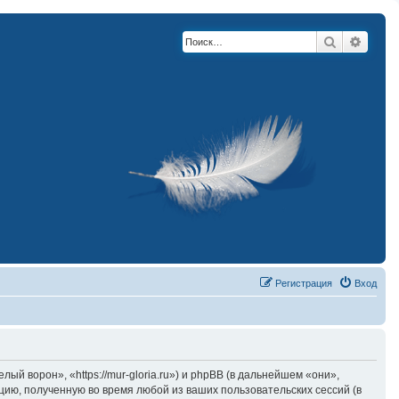
Поиск
Расши
Регистрация
Вход
й ворон», «https://mur-gloria.ru») и phpBB (в дальнейшем «они»,
ию, полученную во время любой из ваших пользовательских сессий (в