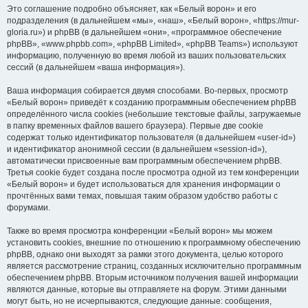
Это соглашение подробно объясняет, как «Белый ворон» и его
подразделения (в дальнейшем «мы», «наш», «Белый ворон», «https://mur-
gloria.ru») и phpBB (в дальнейшем «они», «программное обеспечение
phpBB», «www.phpbb.com», «phpBB Limited», «phpBB Teams») используют
информацию, полученную во время любой из ваших пользовательских
сессий (в дальнейшем «ваша информация»).
Ваша информация собирается двумя способами. Во-первых, просмотр
«Белый ворон» приведёт к созданию программным обеспечением phpBB
определённого числа cookies (небольшие текстовые файлы, загружаемые
в папку временных файлов вашего браузера). Первые две cookie
содержат только идентификатор пользователя (в дальнейшем «user-id»)
и идентификатор анонимной сессии (в дальнейшем «session-id»),
автоматически присвоенные вам программным обеспечением phpBB.
Третья cookie будет создана после просмотра одной из тем конференции
«Белый ворон» и будет использоваться для хранения информации о
прочтённых вами темах, повышая таким образом удобство работы с
форумами.
Также во время просмотра конференции «Белый ворон» мы можем
установить cookies, внешние по отношению к программному обеспечению
phpBB, однако они выходят за рамки этого документа, целью которого
является рассмотрение страниц, созданных исключительно программным
обеспечением phpBB. Вторым источником получения вашей информации
являются данные, которые вы отправляете на форум. Этими данными
могут быть, но не исчерпываются, следующие данные: сообщения,