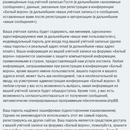
размещённые под учётной записью Гостя (в дальнейшем «анонимные
сообщения»), данные, указанные при регистрации в конференции
«Белый ворон» (в дальнейшем «ваша учётная запись») и сообщения,
оставленные вами после регистрации и авторизации (в дальнейшем
«ваши сообщения»).
Ваша учётная запись будет содержать, как минимум, однозначно
идентифицируемое имя (в дальнейшем «ваше имя пользователя»),
индивидуальный пароль для входа под вашей учётной записью (далее
«ваш пароль») и реальный адрес email (в дальнейшем «ваш адрес
email»). Ваша информация из вашей учётной записи на форумах «Белый
ворон» охраняется законами о защите компьютерной информации,
применяемыми в стране, предоставляющей нам услуги хостинга. Любая
информация, запрашиваемая при регистрации в конференции «Белый
ворон», кроме вашего имени пользователя, вашего пароля и вашего
адреса email, может быть как необходимой, так и необязательной ко
вводу, на усмотрение администрации конференции «Белый ворон». В
любом случае у вас есть возможность выбрать, какая информация из
вашей учётной записи будет общедоступна. Кроме того, у вас есть
возможность согласиться/отказаться от получения сообщений,
автоматически сгенерированных программным обеспечением phpBB.
Ваш пароль надёжно зашифрован (односторонним хэшированием).
Однако не рекомендуется использовать этот же самый пароль,
регистрируясь на других сайтах. Ваш пароль является средством доступа
к вашей учётной записи на форумах «Белый ворон», пожалуйста, храните