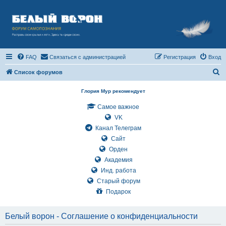
FAQ
Связаться с администрацией
Регистрация
Вход
П
Список форумов
о
Глория Мур рекомендует
и
Самое важное
с
VK
к
Канал Телеграм
Сайт
Орден
Академия
Инд. работа
Старый форум
Подарок
Белый ворон - Соглашение о конфиденциальности