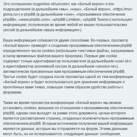
Это соглашение подробно объясняет, как «Белый ворон» и его
подразделения (в дальнейшем «мы», «наш», «Белый ворон», «https://mur-
gloria.ru») и phpBB (в дальнейшем «они», «программное обеспечение
phpBB», «www.phpbb.com», «phpBB Limited», «phpBB Teams») используют
информацию, полученную во время любой из ваших пользовательских
сессий (в дальнейшем «ваша информация»).
Ваша информация собирается двумя способами. Во-первых, просмотр
«Белый ворон» приведёт к созданию программным обеспечением phpBB
определённого числа cookies (небольшие текстовые файлы, загружаемые
в папку временных файлов вашего браузера). Первые две cookie
содержат только идентификатор пользователя (в дальнейшем «user-id»)
и идентификатор анонимной сессии (в дальнейшем «session-id»),
автоматически присвоенные вам программным обеспечением phpBB.
Третья cookie будет создана после просмотра одной из тем конференции
«Белый ворон» и будет использоваться для хранения информации о
прочтённых вами темах, повышая таким образом удобство работы с
форумами.
Также во время просмотра конференции «Белый ворон» мы можем
установить cookies, внешние по отношению к программному обеспечению
phpBB, однако они выходят за рамки этого документа, целью которого
является рассмотрение страниц, созданных исключительно программным
обеспечением phpBB. Вторым источником получения вашей информации
являются данные, которые вы отправляете на форум. Этими данными
могут быть, но не исчерпываются, следующие данные: сообщения,