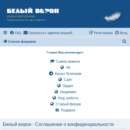
FAQ
Связаться с администрацией
Регистрация
Вход
П
Список форумов
о
Глория Мур рекомендует
и
Самое важное
с
VK
к
Канал Телеграм
Сайт
Орден
Академия
Инд. работа
Старый форум
Подарок
Белый ворон - Соглашение о конфиденциальности