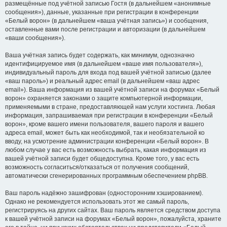
размещённые под учётной записью Гостя (в дальнейшем «анонимные
сообщения»), данные, указанные при регистрации в конференции
«Белый ворон» (в дальнейшем «ваша учётная запись») и сообщения,
оставленные вами после регистрации и авторизации (в дальнейшем
«ваши сообщения»).
Ваша учётная запись будет содержать, как минимум, однозначно
идентифицируемое имя (в дальнейшем «ваше имя пользователя»),
индивидуальный пароль для входа под вашей учётной записью (далее
«ваш пароль») и реальный адрес email (в дальнейшем «ваш адрес
email»). Ваша информация из вашей учётной записи на форумах «Белый
ворон» охраняется законами о защите компьютерной информации,
применяемыми в стране, предоставляющей нам услуги хостинга. Любая
информация, запрашиваемая при регистрации в конференции «Белый
ворон», кроме вашего имени пользователя, вашего пароля и вашего
адреса email, может быть как необходимой, так и необязательной ко
вводу, на усмотрение администрации конференции «Белый ворон». В
любом случае у вас есть возможность выбрать, какая информация из
вашей учётной записи будет общедоступна. Кроме того, у вас есть
возможность согласиться/отказаться от получения сообщений,
автоматически сгенерированных программным обеспечением phpBB.
Ваш пароль надёжно зашифрован (односторонним хэшированием).
Однако не рекомендуется использовать этот же самый пароль,
регистрируясь на других сайтах. Ваш пароль является средством доступа
к вашей учётной записи на форумах «Белый ворон», пожалуйста, храните