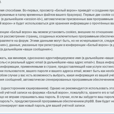
.
мя способами. Во-первых, просмотр «Белый ворон» приведёт к созданию пр
ружаемые в папку временных файлов вашего браузера). Первые две cookie со
(в дальнейшем «session-id»), автоматически присвоенные вам программным 
й ворон» и будет использоваться для хранения информации о прочтённых ва
енции «Белый ворон» мы можем установить cookies, внешние по отношению к
ется рассмотрение страниц, созданных исключительно программным обеспеч
равляете на форум. Этими данными могут быть, но не исчерпываются, след
я»), данные, указанные при регистрации в конференции «Белый ворон» (в 
 (в дальнейшем «ваши сообщения»).
жать, как минимум, однозначно идентифицируемое имя (в дальнейшем «ваше
оль») и реальный адрес email (в дальнейшем «ваш адрес email»). Ваша инф
 информации, применяемыми в стране, предоставляющей нам услуги хостин
ни пользователя, вашего пароля и вашего адреса email, может быть как необ
бом случае у вас есть возможность выбрать, какая информация из вашей учёт
чения сообщений, автоматически сгенерированных программным обеспечением
односторонним хэшированием). Однако не рекомендуется использовать этот 
ей учётной записи на форумах «Белый ворон», пожалуйста, храните его в та
лицо не вправе спрашивать ваш пароль. В случае, если вы забудете ваш паро
ароль?», предусмотренной программным обеспечением phpBB. Вам будет нео
генерирует вам новый пароль для вашей учётной записи.