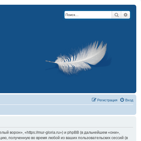
Поиск
Расши
Регистрация
Вход
й ворон», «https://mur-gloria.ru») и phpBB (в дальнейшем «они»,
ию, полученную во время любой из ваших пользовательских сессий (в