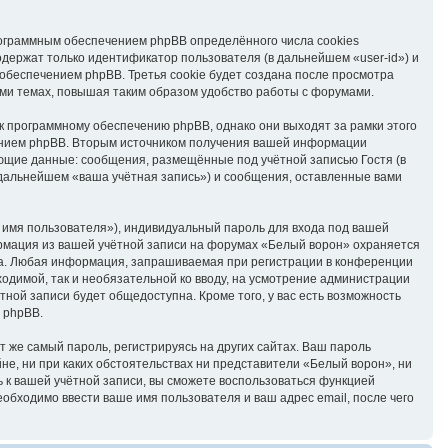
ограммным обеспечением phpBB определённого числа cookies
держат только идентификатор пользователя (в дальнейшем «user-id») и
обеспечением phpBB. Третья cookie будет создана после просмотра
ми темах, повышая таким образом удобство работы с форумами.
 программному обеспечению phpBB, однако они выходят за рамки этого
ением phpBB. Вторым источником получения вашей информации
ующие данные: сообщения, размещённые под учётной записью Гостя (в
дальнейшем «ваша учётная запись») и сообщения, оставленные вами
 имя пользователя»), индивидуальный пароль для входа под вашей
ормация из вашей учётной записи на форумах «Белый ворон» охраняется
га. Любая информация, запрашиваемая при регистрации в конференции
ходимой, так и необязательной ко вводу, на усмотрение администрации
ной записи будет общедоступна. Кроме того, у вас есть возможность
 phpBB.
же самый пароль, регистрируясь на других сайтах. Ваш пароль
йне, ни при каких обстоятельствах ни представители «Белый ворон», ни
ль к вашей учётной записи, вы сможете воспользоваться функцией
бходимо ввести ваше имя пользователя и ваш адрес email, после чего