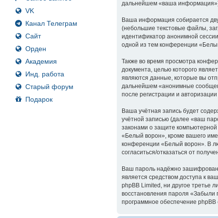
дальнейшем «ваша информация»)
VK
Ваша информация собирается дву
Канал Телеграм
(небольшие текстовые файлы, заг
Сайт
идентификатор анонимной сессии 
одной из тем конференции «Белы
Орден
Академия
Также во время просмотра конфер
документа, целью которого явля
Инд. работа
являются данные, которые вы отп
Старый форум
дальнейшем «анонимные сообщени
после регистрации и авторизации
Подарок
Ваша учётная запись будет содер
учётной записью (далее «ваш пар
законами о защите компьютерной
«Белый ворон», кроме вашего име
конференции «Белый ворон». В лю
согласиться/отказаться от полу
Ваш пароль надёжно зашифрован (
является средством доступа к ваш
phpBB Limited, ни другое третье 
восстановления пароля «Забыли п
программное обеспечение phpBB с