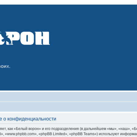
е о конфиденциальности
т, как «Белый ворон» и его подразделения (в дальнейшем «мы», «наш», «Белы
, «www.phpbb.com», «phpBB Limited», «phpBB Teams») используют информац