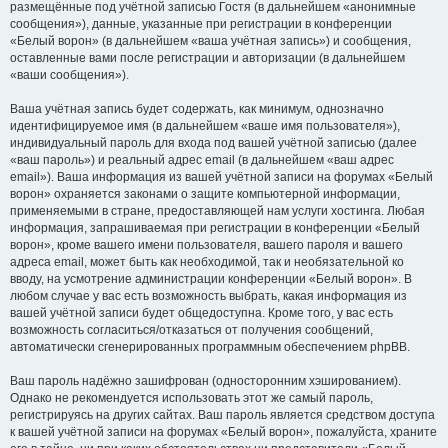
размещённые под учётной записью Гостя (в дальнейшем «анонимные
сообщения»), данные, указанные при регистрации в конференции
«Белый ворон» (в дальнейшем «ваша учётная запись») и сообщения,
оставленные вами после регистрации и авторизации (в дальнейшем
«ваши сообщения»).
Ваша учётная запись будет содержать, как минимум, однозначно
идентифицируемое имя (в дальнейшем «ваше имя пользователя»),
индивидуальный пароль для входа под вашей учётной записью (далее
«ваш пароль») и реальный адрес email (в дальнейшем «ваш адрес
email»). Ваша информация из вашей учётной записи на форумах «Белый
ворон» охраняется законами о защите компьютерной информации,
применяемыми в стране, предоставляющей нам услуги хостинга. Любая
информация, запрашиваемая при регистрации в конференции «Белый
ворон», кроме вашего имени пользователя, вашего пароля и вашего
адреса email, может быть как необходимой, так и необязательной ко
вводу, на усмотрение администрации конференции «Белый ворон». В
любом случае у вас есть возможность выбрать, какая информация из
вашей учётной записи будет общедоступна. Кроме того, у вас есть
возможность согласиться/отказаться от получения сообщений,
автоматически сгенерированных программным обеспечением phpBB.
Ваш пароль надёжно зашифрован (односторонним хэшированием).
Однако не рекомендуется использовать этот же самый пароль,
регистрируясь на других сайтах. Ваш пароль является средством доступа
к вашей учётной записи на форумах «Белый ворон», пожалуйста, храните