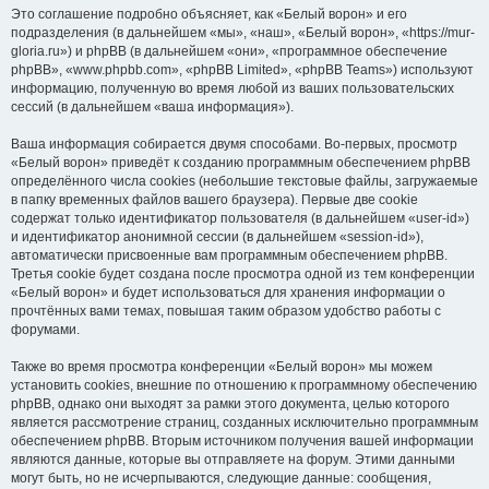
Это соглашение подробно объясняет, как «Белый ворон» и его
подразделения (в дальнейшем «мы», «наш», «Белый ворон», «https://mur-
gloria.ru») и phpBB (в дальнейшем «они», «программное обеспечение
phpBB», «www.phpbb.com», «phpBB Limited», «phpBB Teams») используют
информацию, полученную во время любой из ваших пользовательских
сессий (в дальнейшем «ваша информация»).
Ваша информация собирается двумя способами. Во-первых, просмотр
«Белый ворон» приведёт к созданию программным обеспечением phpBB
определённого числа cookies (небольшие текстовые файлы, загружаемые
в папку временных файлов вашего браузера). Первые две cookie
содержат только идентификатор пользователя (в дальнейшем «user-id»)
и идентификатор анонимной сессии (в дальнейшем «session-id»),
автоматически присвоенные вам программным обеспечением phpBB.
Третья cookie будет создана после просмотра одной из тем конференции
«Белый ворон» и будет использоваться для хранения информации о
прочтённых вами темах, повышая таким образом удобство работы с
форумами.
Также во время просмотра конференции «Белый ворон» мы можем
установить cookies, внешние по отношению к программному обеспечению
phpBB, однако они выходят за рамки этого документа, целью которого
является рассмотрение страниц, созданных исключительно программным
обеспечением phpBB. Вторым источником получения вашей информации
являются данные, которые вы отправляете на форум. Этими данными
могут быть, но не исчерпываются, следующие данные: сообщения,