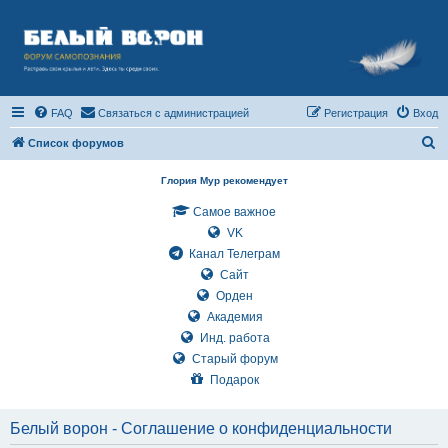
FAQ
Связаться с администрацией
Регистрация
Вход
П
Список форумов
о
Глория Мур рекомендует
и
Самое важное
с
VK
к
Канал Телеграм
Сайт
Орден
Академия
Инд. работа
Старый форум
Подарок
Белый ворон - Соглашение о конфиденциальности