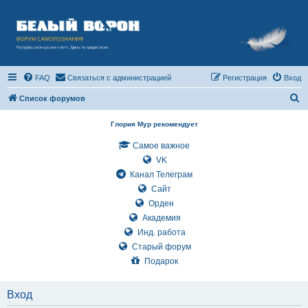
FAQ
Связаться с администрацией
Регистрация
Вход
П
Список форумов
о
Глория Мур рекомендует
и
Самое важное
с
VK
к
Канал Телеграм
Сайт
Орден
Академия
Инд. работа
Старый форум
Подарок
Вход