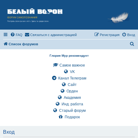
FAQ
Связаться с администрацией
Регистрация
Вход
П
Список форумов
о
Глория Мур рекомендует
и
Самое важное
с
VK
к
Канал Телеграм
Сайт
Орден
Академия
Инд. работа
Старый форум
Подарок
Вход