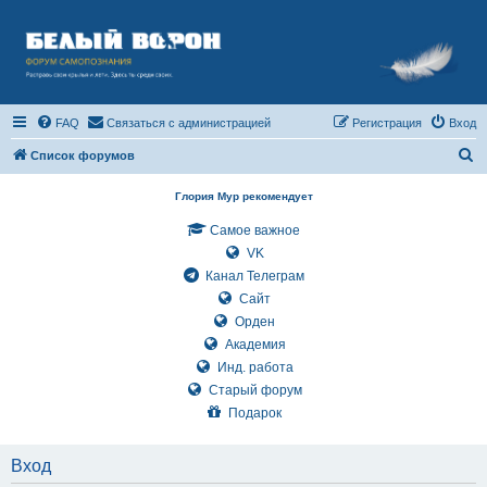
FAQ
Связаться с администрацией
Регистрация
Вход
П
Список форумов
о
Глория Мур рекомендует
и
Самое важное
с
VK
к
Канал Телеграм
Сайт
Орден
Академия
Инд. работа
Старый форум
Подарок
Вход