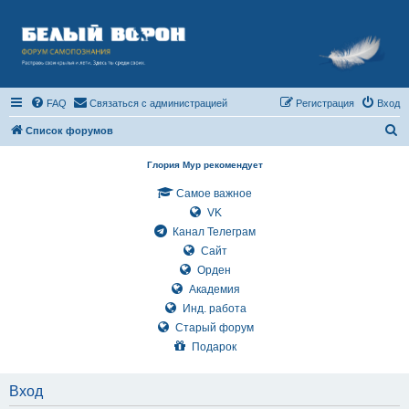
FAQ
Связаться с администрацией
Регистрация
Вход
П
Список форумов
о
Глория Мур рекомендует
и
Самое важное
с
VK
к
Канал Телеграм
Сайт
Орден
Академия
Инд. работа
Старый форум
Подарок
Вход