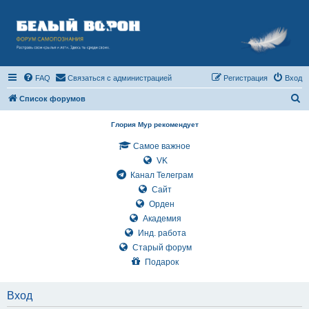
FAQ
Связаться с администрацией
Регистрация
Вход
П
Список форумов
о
Глория Мур рекомендует
и
Самое важное
с
VK
к
Канал Телеграм
Сайт
Орден
Академия
Инд. работа
Старый форум
Подарок
Вход